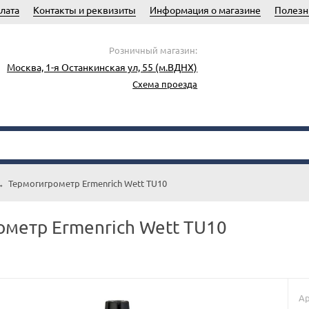
лата
Контакты и реквизиты
Информация о магазине
Полезн
Розничный магазин:
Москва, 1-я Останкинская ул, 55 (м.ВДНХ)
Схема проезда
→
Термогигрометр Ermenrich Wett TU10
метр Ermenrich Wett TU10
Ар