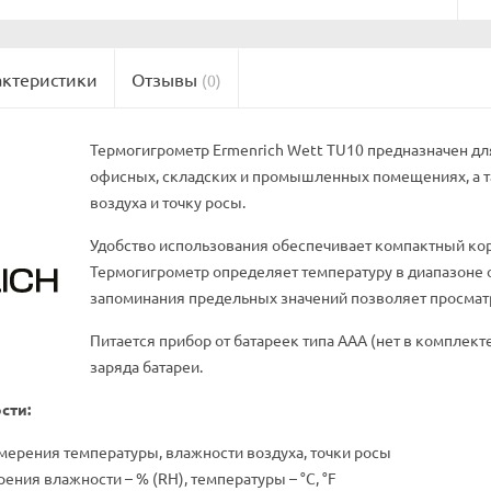
актеристики
Отзывы
(0)
Термогигрометр Ermenrich Wett TU10 предназначен дл
офисных, складских и промышленных помещениях, а та
воздуха и точку росы.
Удобство использования обеспечивает компактный кор
Термогигрометр определяет температуру в диапазоне о
запоминания предельных значений позволяет просма
Питается прибор от батареек типа ААА (нет в комплек
заряда батареи.
сти:
мерения температуры, влажности воздуха, точки росы
ния влажности – % (RH), температуры – °C, °F