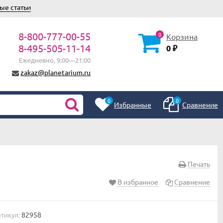
ые статьи
8-800-777-00-55
0
Корзина
8-495-505-11-14
0
₽
Ежедневно, 9:00—21:00
zakaz@planetarium.ru
0
0
Избранные
Сравнение
Печать
В избранное
Сравнение
82958
тикул: