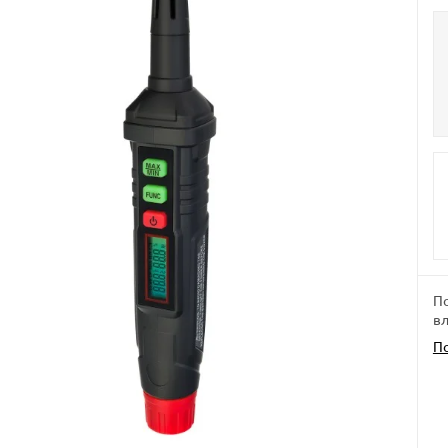
По
вл
П