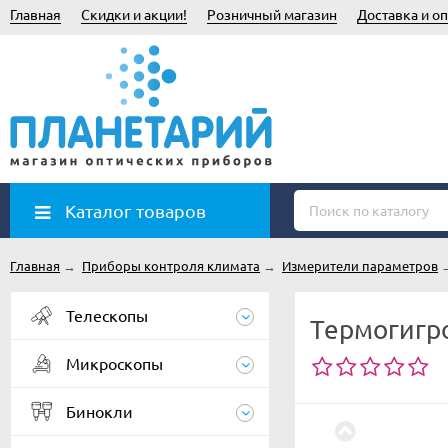
Главная
Скидки и акции!
Розничный магазин
Доставка и оп
Каталог товаров
Главная
→
Приборы контроля климата
→
Измерители параметров
Телескопы
Термогигро
Микроскопы
Бинокли