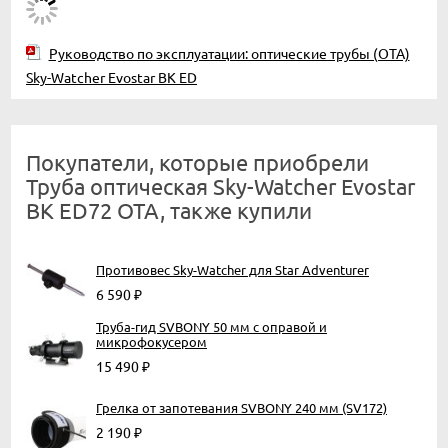
Руководство по эксплуатации: оптические трубы (OTA)
Sky-Watcher Evostar BK ED
Покупатели, которые приобрели
Труба оптическая Sky-Watcher Evostar
BK ED72 OTA, также купили
Противовес Sky-Watcher для Star Adventurer
6 590
₽
Труба-гид SVBONY 50 мм с оправой и
микрофокусером
15 490
₽
Грелка от запотевания SVBONY 240 мм (SV172)
2 190
₽