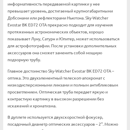
информативность передаваемой картинки у нее
превышает уровень, достигаемый крупногабаритными
Добсонами или рефлекторами Ньютона. Sky-Watcher
Evostar BK ED72 OTA прекрасно подходит для изучения
протяженных астрономических объектов, хорошо
показывает Луну, Сатурн и Юпитер, может использоваться
для астрофотографии. После установки дополнительных
аксессуаров она сможет заменить собой мощную
подзорную трубу.
Главное достоинство Sky-Watcher Evostar BK ED72 OTA –
оптика. Это двухэлементный телескоп-апохромат с
низкодисперсионными линзами и полным антибликовым
просветлением. Оптическая труба передает яркую и
контрастную картинку в высоком разрешении без
искажений и хроматизма.
В дуплете используется двухскоростной фокусер,
посадочный диаметр оптических аксессуаров – 2''. Можно