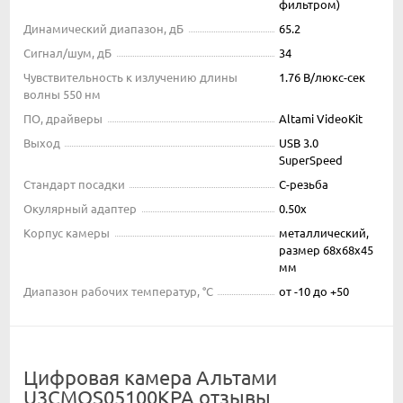
фильтром)
Динамический диапазон, дБ
65.2
Сигнал/шум, дБ
34
Чувствительность к излучению длины
1.76 В/люкс-сек
волны 550 нм
ПО, драйверы
Altami VideoKit
Выход
USB 3.0
SuperSpeed
Стандарт посадки
C-резьба
Окулярный адаптер
0.50x
Корпус камеры
металлический,
размер 68x68x45
мм
Диапазон рабочих температур, °С
от -10 до +50
Цифровая камера Альтами
U3CMOS05100KPA отзывы