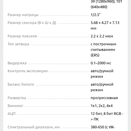
39 (1280x960); 101
(640x480)
Размер матрицы
1/2.5″
Размер сенсора (В x Ш x Д)
5.68 × 4.27 × 7.13
мм
Размер пикселя
2.2 x 2.2 мкм
Тип затвора
с построчным
считыванием
(ERS)
Выдержка
0.1–2000 мс
Контроль экспозиции
авто/ручной
режим
Баланс белого
авто/ручной
режим
Развертка
прогрессивная
Биннинг
1x1, 2x2, 4x4
АЦП
12 бит, 8 бит RGB -
> ПК
Спектральный диапазон, нм
380-650 (с ИК-