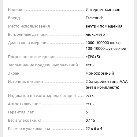
Наличие
Интернет-магазин
Бренд
Ermenrich
Место использования
внутри помещения
Встроенные датчики
люксметр
Диапазон измерения
1000–100000 люкс;
100–10000 фут-свечей
Погрешность измерения
±(3%+5)
Запоминание предельных значений
есть
Экран
монохромный
Источник питания
2 батарейки типа AAA
(нет в комплекте)
Индикатор низкого заряда батареи
есть
Автоотключение
есть
Гарантия, лет
5
Вес в упаковке, кг
0.115
Размер в упаковке, см
22 × 6 × 4