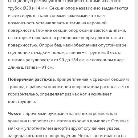
секционную рамочную конструкцию с ногами из легких
трубок Ø20 и 14 мм. Секции опор независимо выдвигаются
и фиксируются клипсовыми зажимами, что дает
возможность устанавливать штатив на неровной
поверхности. Нижние секции опор оканчиваются шипами,
на которые надеваются резиновые опоры для контакта с
поверхностью. Опоры-башмаки обеспечивают устойчивое
сцепление с гладким полом, а шипы – с грунтом. Высота
штатива регулируется от 90 до 184 см, в сложенном виде
длина штатива – 91 см.
Поперечная растяжка
, прикрепленная к средним секциям
трипода, в рабочем положении опор штатива располагается
горизонтально, определяет размах ног и усиливает
конструкцию.
Чехол
с прочными ручками и наплечным ремнем для
хранения и перевозки штатива входит в комплект. Стенки с
мягким уплотнителем амортизируют случайные удары,
защищая штатив от повреждения. Чехол застегивается на