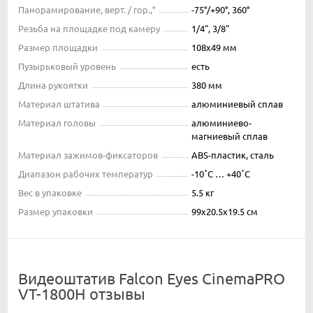
Панорамирование, верт. / гор.,°
-75°/+90°, 360°
Резьба на площадке под камеру
1/4", 3/8"
Размер площадки
108х49 мм
Пузырьковый уровень
есть
Длина рукоятки
380 мм
Материал штатива
алюминиевый сплав
Материал головы
алюминиево-
магниевый сплав
Материал зажимов-фиксаторов
ABS-пластик, сталь
Диапазон рабочих температур
-10˚С … +40˚С
Вес в упаковке
5.5 кг
Размер упаковки
99х20.5х19.5 см
Видеоштатив Falcon Eyes CinemaPRO
VT-1800H отзывы