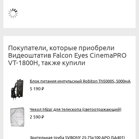
Покупатели, которые приобрели
Видеоштатив Falcon Eyes CinemaPRO
VT-1800H, также купили
Блок питания импульсный Robiton TN5000S, 5000мА
5 190
₽
Чехол Mizar для телескопа (светоотражающий)
2 590
₽
Зрительная труба SVBONY 25-75x100 APO (SA401)