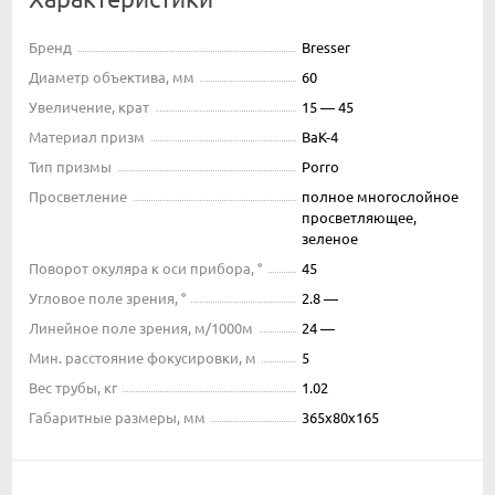
Бренд
Bresser
Диаметр объектива, мм
60
Увеличение, крат
15 — 45
Материал призм
BaK-4
Тип призмы
Porro
Просветление
полное многослойное
просветляющее,
зеленое
Поворот окуляра к оси прибора, °
45
Угловое поле зрения, °
2.8 —
Линейное поле зрения, м/1000м
24 —
Мин. расстояние фокусировки, м
5
Вес трубы, кг
1.02
Габаритные размеры, мм
365x80x165