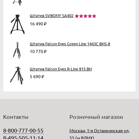
Штатив SVBONY SA402
16 490
₽
Штатив Falcon Eyes Green Line 1443C BHS-8
10 770
₽
Штатив Falcon Eyes R-Line 815 BH
5 690
₽
Контакты
Розничный магазин
8-800-777-00-55
Москва, 1-я Останкинская ул,
8-495-505-11-14
55 (м.ВДНХ)