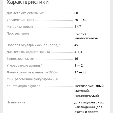
Характеристики
Диаметр объектива, мм
80
Увеличение, крат
20 — 60
Материал призм
BK-7
Просветление
полное
многослойное
Поворот окуляра к оси прибора, °
45
Диаметр выходного зрачка
4–1,3
Вынос зрачка, мм
16
Угловое поле зрения, °
1 — 2
Линейное поле зрения, м/1000м
17 — 35
Мин. расстояние фокусировки, м
6
Конструкция окуляра
шестиэлементный,
съемный,
металлический
Назначение
для стационарных
наблюдений, для
охоты и спорта