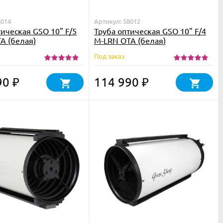
8014
Артикул: 58012
тическая GSO 10" F/5
Труба оптическая GSO 10" F/4
A (белая)
M-LRN OTA (белая)
Под заказ
90
114 990
₽
₽