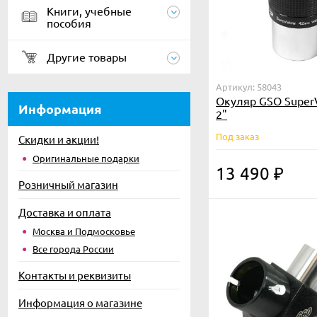
Книги, учебные
пособия
Другие товары
Артикул: 58043
Окуляр GSO Super
Информация
2"
Под заказ
Скидки и акции!
Оригинальные подарки
13 490
₽
Розничный магазин
Доставка и оплата
Москва и Подмосковье
Все города России
Контакты и реквизиты
Информация о магазине