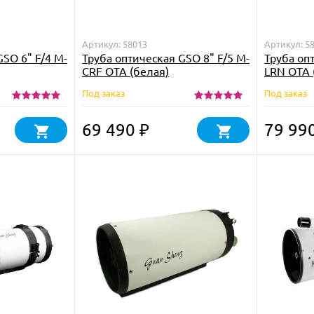
Артикул: 58013
Артикул: 5
GSO 6" F/4 M-
Труба оптическая GSO 8" F/5 M-
Труба оп
CRF OTA (белая)
LRN OTA 
Под заказ
Под заказ
69 490
79 99
₽