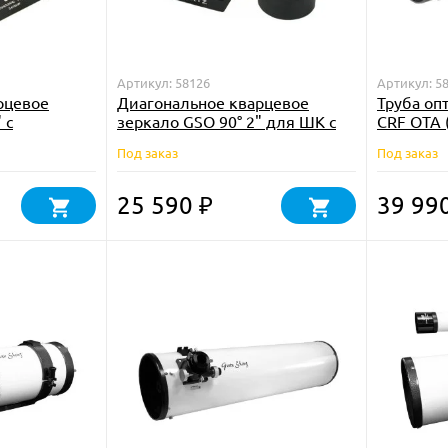
Артикул: 58126
Артикул: 5
рцевое
Диагональное кварцевое
Труба оп
 с
зеркало GSO 90° 2" для ШК с
CRF OTA 
 покрытием
диэлектрическим покрытием
Под заказ
Под заказ
25 590
39 99
₽