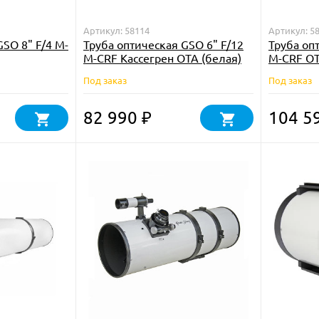
Артикул: 58114
Артикул: 5
GSO 8" F/4 M-
Труба оптическая GSO 6" F/12
Труба оп
M-CRF Кассегрен OTA (белая)
M-CRF OT
Под заказ
Под заказ
82 990
104 5
₽