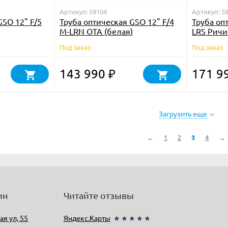
Артикул: 58104
Артикул: 5
GSO 12" F/5
Труба оптическая GSO 12" F/4
Труба оп
M-LRN OTA (белая)
LRS Ричи
Под заказ
Под заказ
143 990
171 9
₽
Загрузить еще
←
1
2
3
4
→
ин
Читайте отзывы
ая ул, 55
Яндекс.Карты
★★★★★