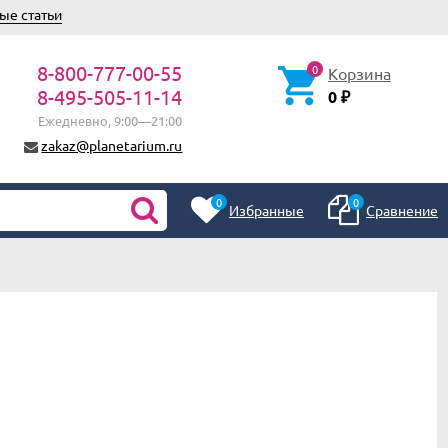
ые статьи
8-800-777-00-55
0
Корзина
8-495-505-11-14
0
₽
Ежедневно, 9:00—21:00
zakaz@planetarium.ru
0
0
Избранные
Сравнение