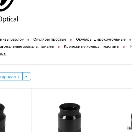
инзы Барлоу
Окуляры простые
Окуляры широкоугольные
агональные зеркала, призмы
Крепежные кольца, пластины
T
торы
ы продаж