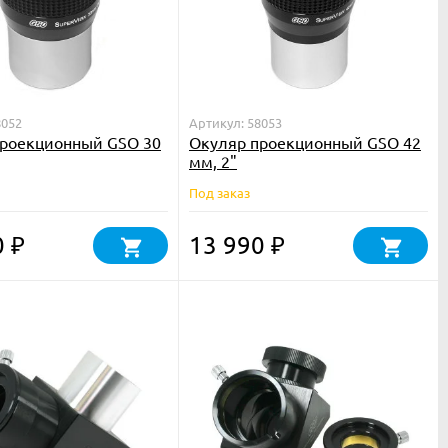
8052
Артикул: 58053
проекционный GSO 30
Окуляр проекционный GSO 42
мм, 2"
Под заказ
0
13 990
₽
₽