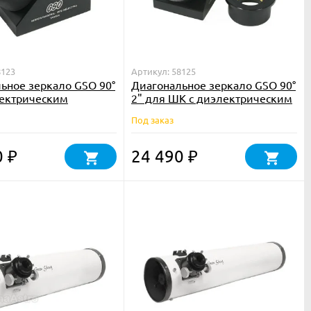
8123
Артикул: 58125
ьное зеркало GSO 90°
Диагональное зеркало GSO 90°
лектрическим
2" для ШК с диэлектрическим
ем
покрытием
Под заказ
0
24 490
₽
₽