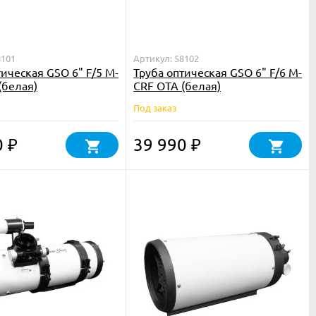
8101
Артикул: 58102
тическая GSO 6" F/5 M-
Труба оптическая GSO 6" F/6 M-
(белая)
CRF OTA (белая)
Под заказ
0
39 990
₽
₽