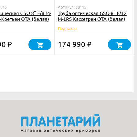
8015
Артикул: 58115
тическая GSO 8" F/8 M-
Труба оптическая GSO 8" F/12
-Кретьен OTA (белая)
M-LRS Кассегрен OTA (белая)
Под заказ
90
174 990
₽
₽