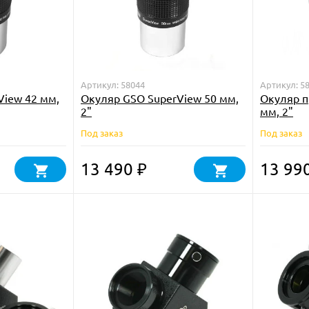
Артикул: 58044
Артикул: 5
View 42 мм,
Окуляр GSO SuperView 50 мм,
Окуляр 
2"
мм, 2"
Под заказ
Под заказ
13 490
13 99
₽