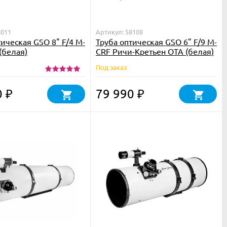
8011
Артикул: 58108
тическая GSO 8" F/4 M-
Труба оптическая GSO 6" F/9 M-
(белая)
CRF Ричи-Кретьен OTA (белая)
Под заказ
0
79 990
₽
₽