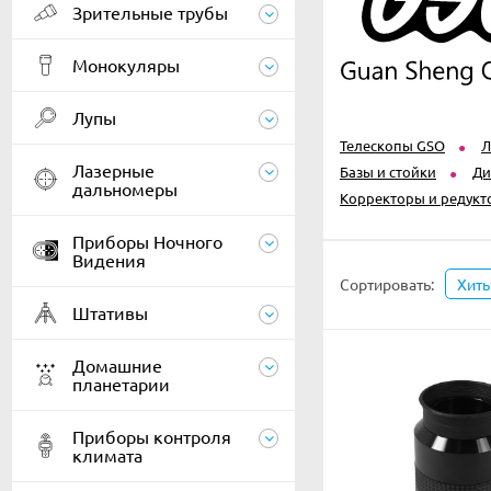
Зрительные трубы
Монокуляры
Лупы
Телескопы GSO
Л
Лазерные
Базы и стойки
Ди
дальномеры
Корректоры и редук
Приборы Ночного
Видения
Сортировать:
Хит
Штативы
Домашние
планетарии
Приборы контроля
климата