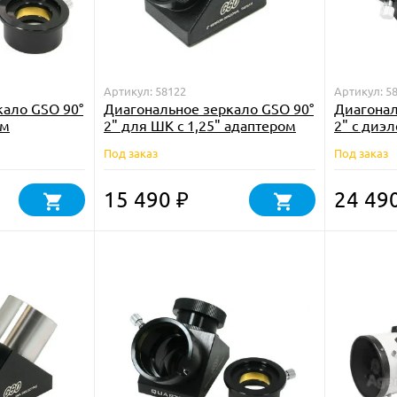
Артикул: 58122
Артикул: 5
кало GSO 90°
Диагональное зеркало GSO 90°
Диагонал
ом
2" для ШК с 1,25" адаптером
2" с диэ
покрыти
Под заказ
Под заказ
15 490
24 49
₽