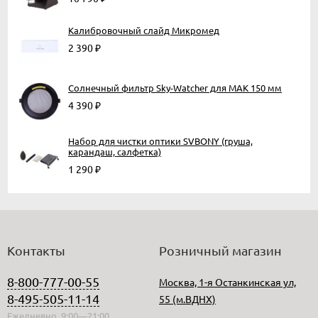
Калибровочный слайд Микромед
2 390
₽
Солнечный фильтр Sky-Watcher для MAK 150 мм
4 390
₽
Набор для чистки оптики SVBONY (груша,
карандаш, салфетка)
1 290
₽
Контакты
Розничный магазин
8-800-777-00-55
Москва, 1-я Останкинская ул,
8-495-505-11-14
55 (м.ВДНХ)
Ежедневно, 9:00—21:00