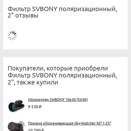
Фильтр SVBONY поляризационный,
2" отзывы
Покупатели, которые приобрели
Фильтр SVBONY поляризационный,
2", также купили
Монокуляр SVBONY 10x50 (SV45)
9 530
₽
Призма оборачивающая Sky-Watcher 45° 1,25”
10 790
₽