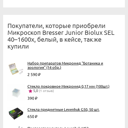
Покупатели, которые приобрели
Микроскоп Bresser Junior Biolux SEL
40–1600x, белый, в кейсе, также
купили
Набор препаратов Микромед "Ботаника и
зоология" (14 обр.)
2 590
₽
Стекло покровное Микромед 0,17 мм (100шт.)
5,0
(1 отзыв)
390
₽
Стекла предметные Levenhuk G50, 50 шт.
650
₽