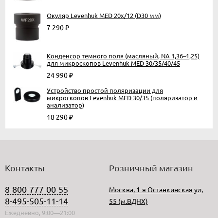
Окуляр Levenhuk MED 20x/12 (D30 мм)
7 290
₽
Конденсор темного поля (масляный, NA 1,36–1,25)
для микроскопов Levenhuk MED 30/35/40/45
24 990
₽
Устройство простой поляризации для
микроскопов Levenhuk MED 30/35 (поляризатор и
анализатор)
18 290
₽
Контакты
Розничный магазин
8-800-777-00-55
Москва, 1-я Останкинская ул,
8-495-505-11-14
55 (м.ВДНХ)
Ежедневно, 9:00—21:00