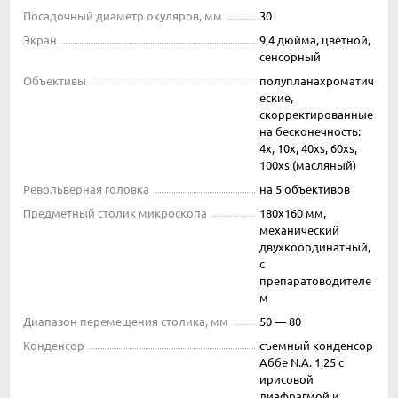
Посадочный диаметр окуляров, мм
30
Экран
9,4 дюйма, цветной,
сенсорный
Объективы
полупланахроматич
еские,
скорректированные
на бесконечность:
4x, 10x, 40xs, 60xs,
100xs (масляный)
Револьверная головка
на 5 объективов
Предметный столик микроскопа
180х160 мм,
механический
двухкоординатный,
с
препаратоводителе
м
Диапазон перемещения столика, мм
50 — 80
Конденсор
съемный конденсор
Аббе N.A. 1,25 с
ирисовой
диафрагмой и