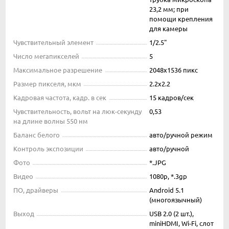
23,2 мм; при
помощи крепления
для камеры
Чувствительный элемент
1/2.5"
Число мегапикселей
5
Максимальное разрешение
2048x1536 пикс
Размер пикселя, мкм
2.2x2.2
Кадровая частота, кадр. в сек
15 кадров/сек
Чувствительность, вольт на люк-секунду
0,53
на длине волны 550 нм
Баланс белого
авто/ручной режим
Контроль экспозиции
авто/ручной
Фото
*.JPG
Видео
1080p, *.3gp
ПО, драйверы
Android 5.1
(многоязычный)
Выход
USB 2.0 (2 шт.),
miniHDMI, Wi-Fi, слот