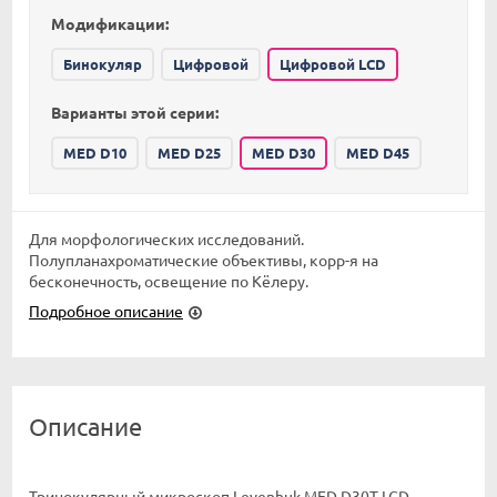
Модификации:
Бинокуляр
Цифровой
Цифровой LCD
Варианты этой серии:
MED D10
MED D25
MED D30
MED D45
Для морфологических исследований.
Полупланахроматические объективы, корр-я на
бесконечность, освещение по Кёлеру.
Подробное описание
Описание
Тринокулярный микроскоп Levenhuk MED D30T LCD –