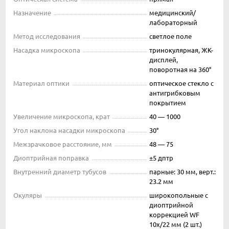
Назначение
медицинский/
лабораторный
Метод исследования
светлое поле
Насадка микроскопа
тринокулярная, ЖК-
дисплей,
поворотная на 360°
Материал оптики
оптическое стекло с
антигрибковым
покрытием
Увеличение микроскопа, крат
40 — 1000
Угол наклона насадки микроскопа
30°
Межзрачковое расстояние, мм
48 — 75
Диоптрийная поправка
±5 дптр
Внутренний диаметр тубусов
парные: 30 мм, верт.:
23.2 мм
Окуляры
широкопольные с
диоптрийной
коррекцией WF
10х/22 мм (2 шт.)