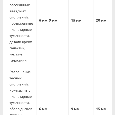
рассеянных
звездных
скоплений,
6 мм
,
9 мм
15 мм
20 мм
протяженные
планетарные
туманности,
детали ярких
галактик,
мелкие
галактики
Разрешение
тесных
скоплений,
компактные
планетарные
туманности,
обзор дисков
6 мм
9 мм
15 мм
Луны и