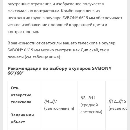
внутренние отражения и изображение получается
максимально контрастным. Комбинация линз из
нескольких групп в окуляре SVBONY 66° 9 мм обеспечивает
четкое изображение с хорошей коррекцией цвета и
контрастностью.
В зависимости от светосилы вашего телескопа в окуляр
SVBONY 66° 9 мм можно смотреть как Дип-скай, так и
планеты (см. таблицу ниже).
Рекомендации по выбору окуляров SVBONY
66°/68°
Отн.
отверстие
f
/8...
f
/11
f
/4...
f
/7
f
/12...
f
/15
телескопа
(средней
(светосильный)
(несветос
светосилы)
Задача или
объект