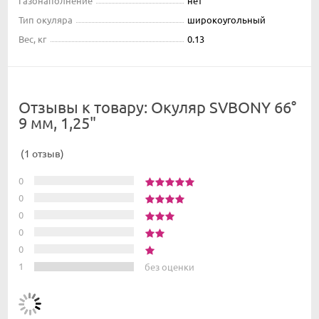
Газонаполнение
нет
Тип окуляра
широкоугольный
Вес, кг
0.13
Отзывы к товару: Окуляр SVBONY 66°
9 мм, 1,25"
(1 отзыв)
0
0
0
0
0
1
без оценки