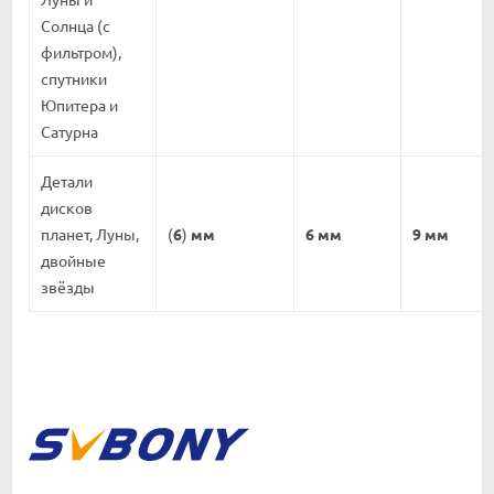
Солнца (с
фильтром),
спутники
Юпитера и
Сатурна
Детали
дисков
планет, Луны,
(
6
)
мм
6 мм
9 мм
двойные
звёзды