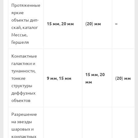
Протяженные
яркие
объекты дип-
15 мм
,
20 мм
(
20
)
мм
–
скай, каталог
Мессье,
Гершеля
Компактные
галактики и
туманности,
15 мм
,
20
тонкие
9 мм
,
15 мм
(
20
)
мм
мм
структуры
диффузных
объектов
Разрешение
на звезды
шаровых и
компактных