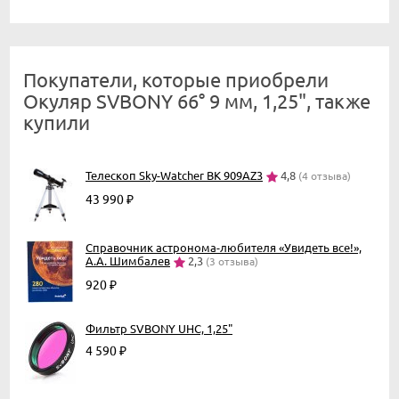
Покупатели, которые приобрели
Окуляр SVBONY 66° 9 мм, 1,25", также
купили
Телескоп Sky-Watcher BK 909AZ3
4,8
(4 отзыва)
43 990
₽
Справочник астронома-любителя «Увидеть все!»,
А.А. Шимбалев
2,3
(3 отзыва)
920
₽
Фильтр SVBONY UHC, 1,25"
4 590
₽