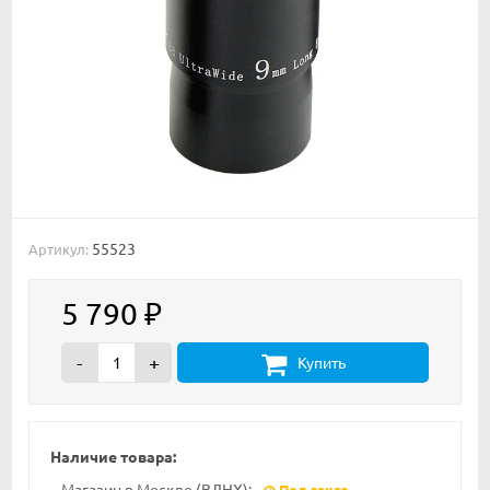
55523
Артикул:
5 790
₽
-
+
Купить
Наличие товара:
Магазин в Москве (ВДНХ):
Под заказ