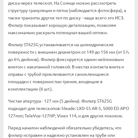
диска через телескоп. На Солнце можно рассмотреть
структуру грануляции и пятна (наблюдается фотосфера), а
также транзиты других тел по диску - чаще всего это ИСЗ.
Фильтр показывает хорошую детализацию, позволяя
максимально раскрыть потенциал вашей оптики.
Фильтр ST625G устанавливается на цилиндрические
поверхности с внешнем диаметром от 149 до 156 мм (от 5⅞
до 6⅛ дюймов). Фильтр фиксируется одним нейлоновым
винтом с накатанной головкой. В местах контакта винта и
оправы с трубой приклеиваются самоклеющиеся
площадки с поверхностью трения, входящие в
комплектацию (6 шт.).
Чистая апертура - 127 мм (5 дюйма). Фильтр ST625G
подходит для телескопов: Meade: LXD-55 AR-5, 5000 ED APO
127mm; TeleVue-127NP; Vixen 114, и для других похожих.
Перед началом наблюдений обязательно убедитесь, что
фильтр исправен и надежно установлен на трубе или