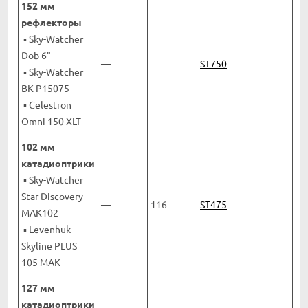
152 мм
рефлекторы
▪ Sky-Watcher
Dob 6"
—
ST750
▪ Sky-Watcher
BK P15075
▪ Celestron
Omni 150 XLT
102 мм
катадиоптрики
▪ Sky-Watcher
Star Discovery
—
116
ST475
MAK102
▪ Levenhuk
Skyline PLUS
105 MAK
127 мм
катадиоптрики