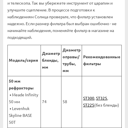
и телескопа. Так вы убережете инструмент от царапин и
улучшите сцепление. В процессе подготовки к
наблюдениям Солнца проверьте, что фильтр установлен
надежно. Если размер фильтра был выбран ошибочно - не
начинайте наблюдения, поменяйте фильтр в магазине на
подходящий.
Диаметр
Диаметр
оправы/
Рекомендованные
Модель/серия
бленды,
трубы,
фильтры
мм
мм
50 мм
рефракторы
▪ Meade Infinity
ST300
,
ST325
,
50 мм
74
58
ST225
(без бленды)
▪ Levenhuk
Skyline BASE
50T