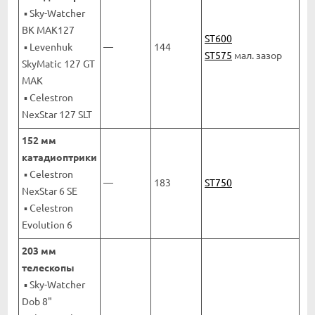
▪ Sky-Watcher
BK MAK127
ST600
▪ Levenhuk
—
144
ST575
мал. зазор
SkyMatic 127 GT
MAK
▪ Celestron
NexStar 127 SLT
152 мм
катадиоптрики
▪ Celestron
—
183
ST750
NexStar 6 SE
▪ Celestron
Evolution 6
203 мм
телескопы
▪ Sky-Watcher
Dob 8"