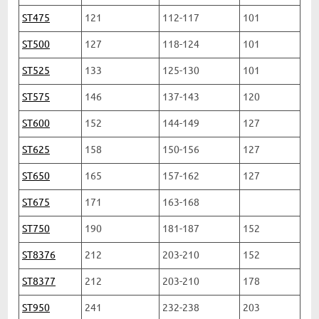
ST475
121
112-117
101
ST500
127
118-124
101
ST525
133
125-130
101
ST575
146
137-143
120
ST600
152
144-149
127
ST625
158
150-156
127
ST650
165
157-162
127
ST675
171
163-168
ST750
190
181-187
152
ST8376
212
203-210
152
ST8377
212
203-210
178
ST950
241
232-238
203