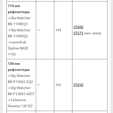
114 мм
рефлекторы
▪ Sky-Watcher
BK 1149EQ1
ST600
▪ Sky-Watcher
—
145
ST575
мал. зазор
BK 1149EQ2
▪ Levenhuk
Skyline BASE
110S
130 мм
рефлекторы
▪ Sky-Watcher
BK P13065 EQ2
—
162
ST650
▪ Sky-Watcher
BK P13065 AZGT
▪ Celestron
Nexstar 130 SLT