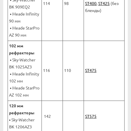
114
98
ST400
,
ST425
(без
BK 909EQ2
бленды)
▪ Meade Infinity
90 мм
▪ Meade StarPro
AZ 90 мм
102 мм
рефракторы
▪ Sky-Watcher
BK 1025AZ3
116
110
ST475
▪ Meade Infinity
102 мм
▪ Meade StarPro
AZ 102 мм
120 мм
рефракторы
142
ST575
▪ Sky-Watcher
BK 1206AZ3