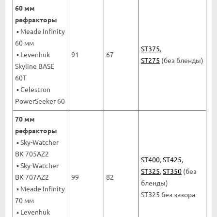
60 мм
рефракторы
▪ Meade Infinity
60 мм
ST375
,
▪ Levenhuk
91
67
ST275
(без бленды)
Skyline BASE
60T
▪ Celestron
PowerSeeker 60
70 мм
рефракторы
▪ Sky-Watcher
BK 705AZ2
ST400
,
ST425
,
▪ Sky-Watcher
ST325
,
ST350
(без
BK 707AZ2
99
82
бленды)
▪ Meade Infinity
ST325 без зазора
70 мм
▪ Levenhuk