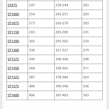
ST975
247
239-244
203
ST1000
254
245-251
203
ST1075
273
265-270
203
ST1150
293
283-289
241
ST1200
305
295-302
254
ST1300
330
321-327
279
ST1375
349
340-346
298
ST1450
368
358-365
311
ST1525
387
378-384
324
ST1575
400
390-396
336
ST1600
406
397-403
343