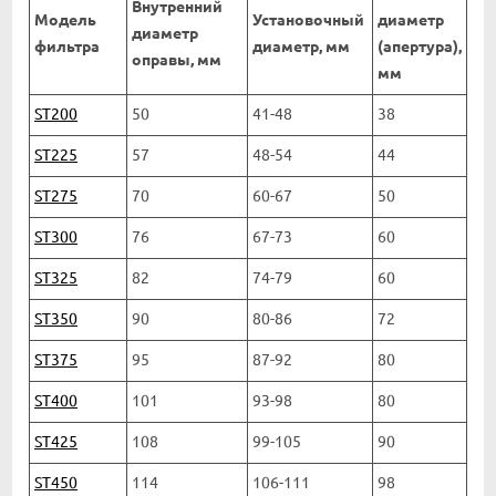
Внутренний
Модель
Установочный
диаметр
диаметр
фильтра
диаметр, мм
(апертура),
оправы, мм
мм
ST200
50
41-48
38
ST225
57
48-54
44
ST275
70
60-67
50
ST300
76
67-73
60
ST325
82
74-79
60
ST350
90
80-86
72
ST375
95
87-92
80
ST400
101
93-98
80
ST425
108
99-105
90
ST450
114
106-111
98