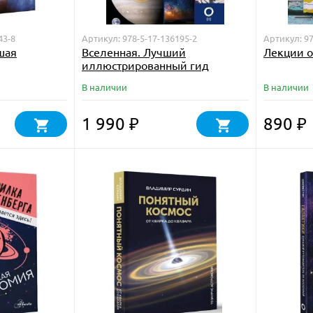
43-8
Артикул: 978-5-17-136195-2
Артикул: 97
шая
Вселенная. Лучший
Лекции о
иллюстрированный гид
В наличии
В наличии
1 990
890
₽
₽