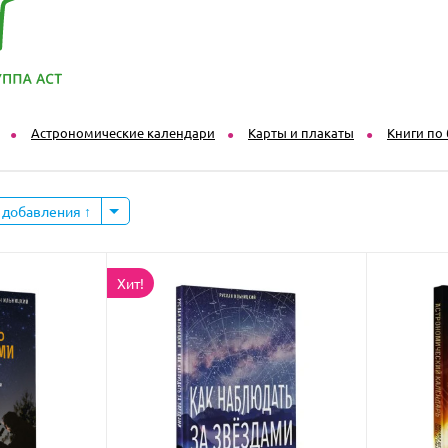
Астрономические календари
Карты и плакаты
Книги по
 добавления
Хит!