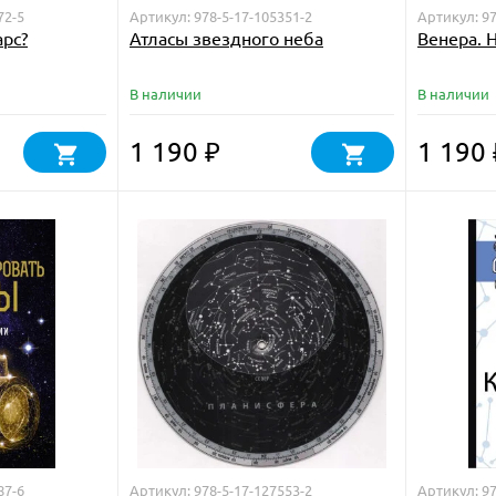
72-5
Артикул: 978-5-17-105351-2
Артикул: 97
арс?
Атласы звездного неба
Венера. 
В наличии
В наличии
1 190
1 190
₽
87-6
Артикул: 978-5-17-127553-2
Артикул: 97