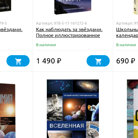
79-5
Артикул: 978-5-17-161272-6
Артикул: 97
звёздами.
Как наблюдать за звёздами.
Школьны
Полное иллюстрированное
календар
руководство
В наличии
В наличии
1 490
690
₽
₽