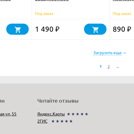
Под заказ
Под заказ
1 490
890
₽
₽
Загрузить еще
1
2
→
ин
Читайте отзывы
ая ул, 55
Яндекс.Карты
★★★★★
2ГИС
★★★★★