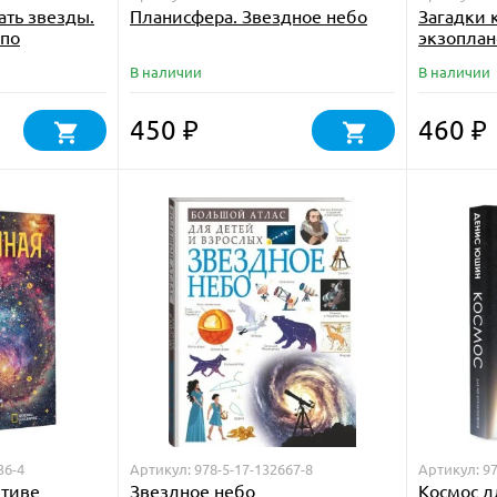
ать звезды.
Планисфера. Звездное небо
Загадки 
 по
экзоплан
В наличии
В наличии
450
460
₽
₽
36-4
Артикул: 978-5-17-132667-8
Артикул: 97
ктиве
Звездное небо
Космос д