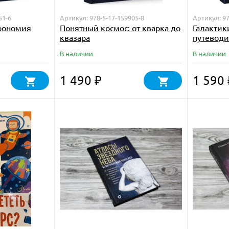
51-6
Артикул: 978-5-17-159905-8
Артикул: 97
рономия
Понятный космос: от кварка до
Галактик
квазара
путеводи
В наличии
В наличии
1 490
1 590
₽