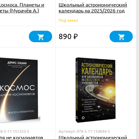
космоса. Планеты и
Школьный астрономический
еты (Мурачёв А.)
календарь на 2025/2026 год
Под заказ
890
₽
8-5-17-151353-5
Артикул: 978-5-17-154844-5
ля не космонавтов
Школьный астрономический