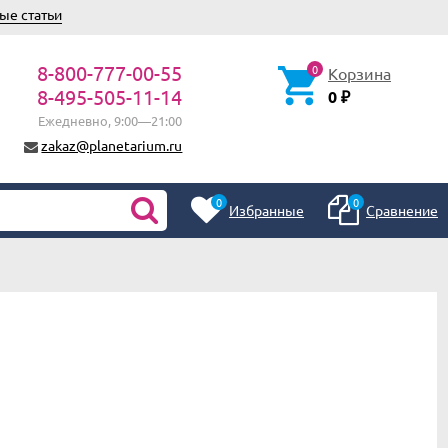
ые статьи
8-800-777-00-55
0
Корзина
8-495-505-11-14
0
₽
Ежедневно, 9:00—21:00
zakaz@planetarium.ru
0
0
Избранные
Сравнение