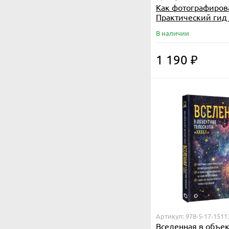
Как фотографиров
Практический гид
астрофотографии
В наличии
1 190
₽
Артикул: 978-5-17-1511
Вселенная в объе