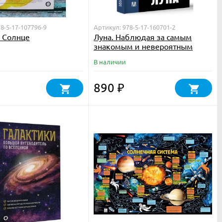
8-5-17-107796-9
Артикул: 978-5-17-160701-2
 Солнце
Луна. Наблюдая за самым
знакомым и невероятным
небесным объектом
В наличии
890
₽