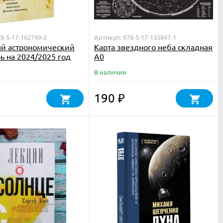
8-5-17-162749-2
Артикул: 978-5-17-135847-1
й астрономический
Карта звездного неба складная
ь на 2024/2025 год
A0
В наличии
190
₽