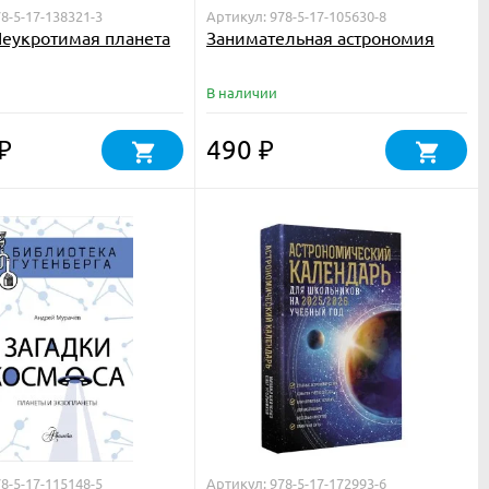
8-5-17-138321-3
Артикул: 978-5-17-105630-8
Неукротимая планета
Занимательная астрономия
В наличии
490
₽
₽
8-5-17-115148-5
Артикул: 978-5-17-172993-6