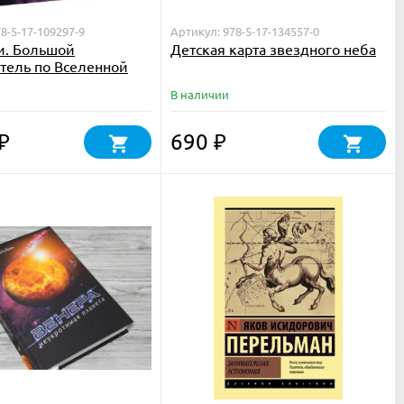
8-5-17-109297-9
Артикул: 978-5-17-134557-0
и. Большой
Детская карта звездного неба
тель по Вселенной
В наличии
690
₽
₽