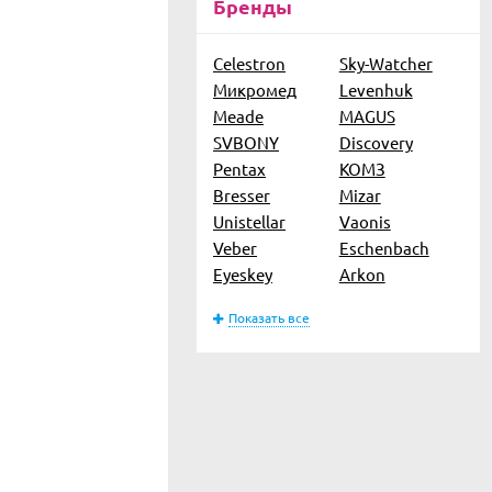
Бренды
Celestron
Sky-Watcher
Микромед
Levenhuk
Meade
MAGUS
SVBONY
Discovery
Pentax
КОМЗ
Bresser
Mizar
Unistellar
Vaonis
Veber
Eschenbach
Eyeskey
Arkon
Показать все