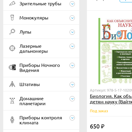
Зрительные трубы
Монокуляры
Лупы
Лазерные
дальномеры
Приборы Ночного
Видения
Штативы
Артикул: 978-5-17-1020
Биология. Как объ
Домашние
детям науку (Вайт
планетарии
Лаворенко)
Под заказ
Приборы контроля
климата
650
₽