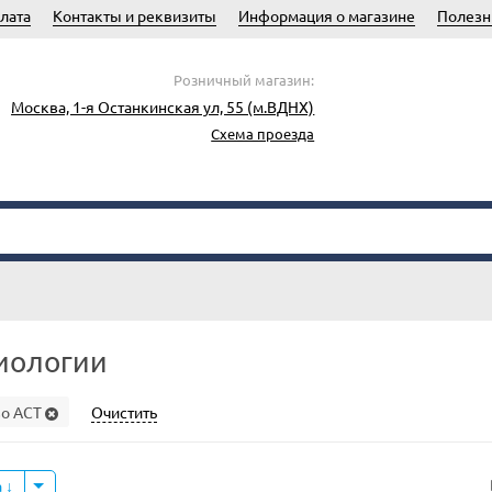
лата
Контакты и реквизиты
Информация о магазине
Полезн
Розничный магазин:
Москва, 1-я Останкинская ул, 55 (м.ВДНХ)
Схема проезда
биологии
о АСТ
Очистить
а