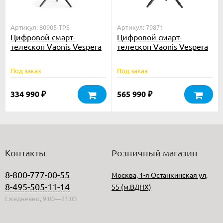
Артикул: 80905-TPS
Артикул: 79871
Цифровой смарт-
Цифровой смарт-
телескоп Vaonis Vespera
телескоп Vaonis Vespera
II апохромат 50/250 (со
PRO (со штативом и
штативом)
гигрометром)
Под заказ
Под заказ
334 990
565 990
₽
₽
Контакты
Розничный магазин
8-800-777-00-55
Москва, 1-я Останкинская ул,
8-495-505-11-14
55 (м.ВДНХ)
Ежедневно, 9:00—21:00