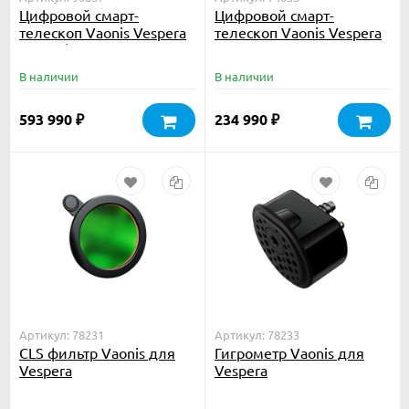
Цифровой смарт-
Цифровой смарт-
телескоп Vaonis Vespera
телескоп Vaonis Vespera
PRO II (с кейсом и
апохромат
штативом)
В наличии
В наличии
593 990
234 990
₽
₽
Артикул: 78231
Артикул: 78233
CLS фильтр Vaonis для
Гигрометр Vaonis для
Vespera
Vespera