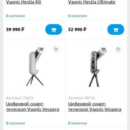
Vaonis Hestia Kit
Vaonis Hestia Ultimate
Pack
В наличии
В наличии
39 990
52 990
₽
₽
Артикул: 74053
Артикул: 86732
Цифровой смарт-
Цифровой смарт-
телескоп Vaonis Vespera
телескоп Vaonis Vespera
апохромат
II X-edition (со штативом)
В наличии
В наличии