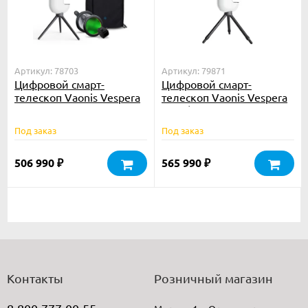
Артикул: 78703
Артикул: 79871
Цифровой смарт-
Цифровой смарт-
телескоп Vaonis Vespera
телескоп Vaonis Vespera
Essential Set
PRO (со штативом и
гигрометром)
Под заказ
Под заказ
506 990
565 990
₽
₽
Контакты
Розничный магазин