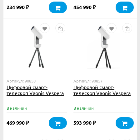
234 990
454 990
₽
₽
Артикул: 90858
Артикул: 90857
Цифровой смарт-
Цифровой смарт-
телескоп Vaonis Vespera
телескоп Vaonis Vespera
III (со штативом)
PRO II (с кейсом и
штативом)
В наличии
В наличии
469 990
593 990
₽
₽