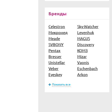
Бренды
Celestron
Sky-Watcher
Микромед
Levenhuk
Meade
MAGUS
SVBONY
Discovery
Pentax
КОМЗ
Bresser
Mizar
Unistellar
Vaonis
Veber
Eschenbach
Eyeskey
Arkon
Показать все