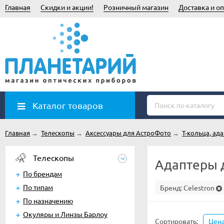
Главная
Скидки и акции!
Розничный магазин
Доставка и оп
Каталог товаров
Главная
→
Телескопы
→
Аксессуары для АстроФото
→
Т-кольца, ад
Телескопы
Адаптеры 
По брендам
По типам
Бренд:
Celestron
По назначению
Окуляры и Линзы Барлоу
Сортировать:
Цен