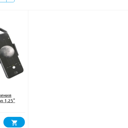
ления
n 1,25"