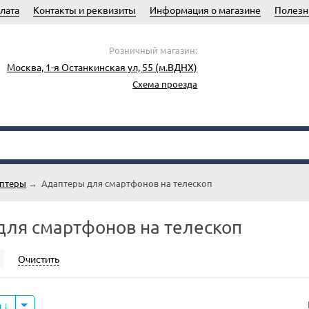
лата
Контакты и реквизиты
Информация о магазине
Полезн
Розничный магазин:
Москва, 1-я Останкинская ул, 55 (м.ВДНХ)
Схема проезда
аптеры
→
Адаптеры для смартфонов на телескоп
для смартфонов на телескоп
Очистить
а