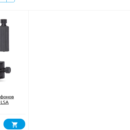
тфонов
 LSA