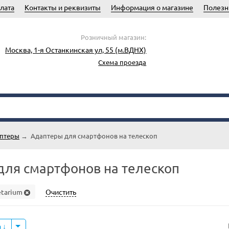
лата
Контакты и реквизиты
Информация о магазине
Полезн
Розничный магазин:
Москва, 1-я Останкинская ул, 55 (м.ВДНХ)
Схема проезда
аптеры
→
Адаптеры для смартфонов на телескоп
для смартфонов на телескоп
etarium
Очистить
а