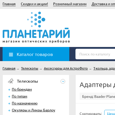
Главная
Скидки и акции!
Розничный магазин
Доставка и оп
Каталог товаров
Главная
→
Телескопы
→
Аксессуары для АстроФото
→
Т-кольца, ад
Телескопы
Адаптеры 
По брендам
По типам
Бренд:
Baader Plan
По назначению
Окуляры и Линзы Барлоу
Сортировать:
Цен