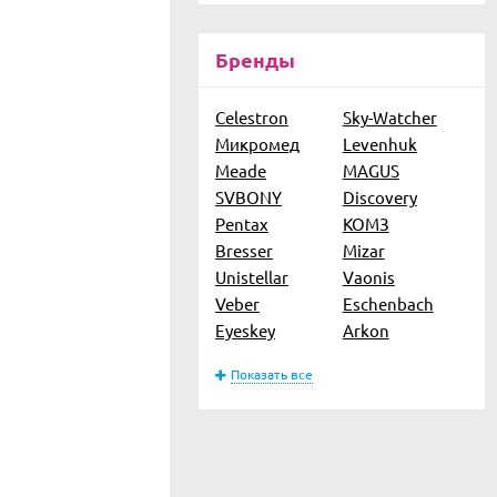
Бренды
Celestron
Sky-Watcher
Микромед
Levenhuk
Meade
MAGUS
SVBONY
Discovery
Pentax
КОМЗ
Bresser
Mizar
Unistellar
Vaonis
Veber
Eschenbach
Eyeskey
Arkon
Показать все