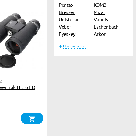
Pentax
КОМЗ
Bresser
Mizar
Unistellar
Vaonis
Veber
Eschenbach
Eyeskey
Arkon
Показать все
2
venhuk Nitro ED