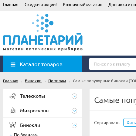
Главная
Скидки и акции!
Розничный магазин
Доставка и оп
Каталог товаров
Главная
→
Бинокли
→
По типам
→
Самые популярные бинокли (ТОП
Телескопы
Самые поп
Микроскопы
Сортировать:
Хит
Бинокли
По брендам