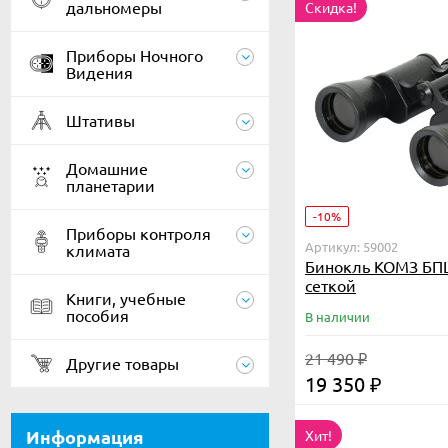
дальномеры
Скидка!
Приборы Ночного
Видения
Штативы
Домашние
планетарии
-10%
Приборы контроля
Артикул: 59002
климата
Бинокль КОМЗ БПЦ
сеткой
Книги, учебные
пособия
В наличии
21 490
₽
Другие товары
19 350
₽
Информация
Хит!