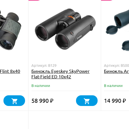
Артикул: B129
Артикул: BS0
Flint 8x40
Бинокль Eyeskey SkyPower
Бинокль Ar
Flat-Field ED 10x42
В наличии
В наличии
58 990
14 990
₽
₽