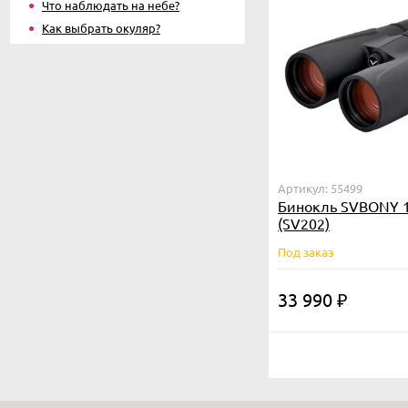
Что наблюдать на небе?
Как выбрать окуляр?
Артикул: 55499
Бинокль SVBONY 1
(SV202)
Под заказ
33 990
₽