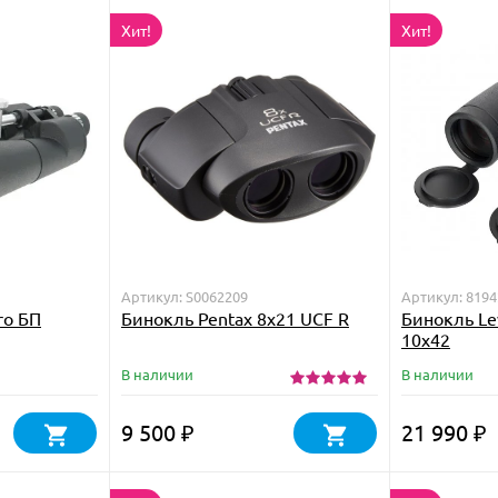
Хит!
Хит!
Артикул: S0062209
Артикул: 8194
ro БП
Бинокль Pentax 8x21 UCF R
Бинокль Le
10x42
В наличии
В наличии
9 500
21 990
₽
₽