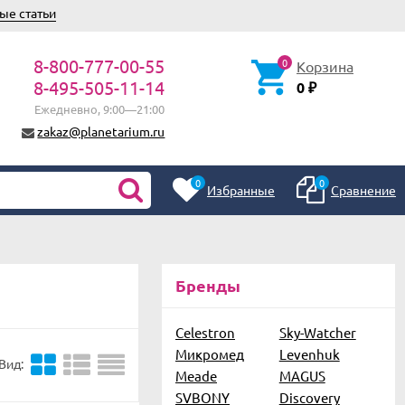
ые статьи
8-800-777-00-55
0
Корзина
8-495-505-11-14
0
₽
Ежедневно, 9:00—21:00
zakaz@planetarium.ru
0
0
Избранные
Сравнение
Бренды
Celestron
Sky-Watcher
Микромед
Levenhuk
Вид:
Meade
MAGUS
SVBONY
Discovery