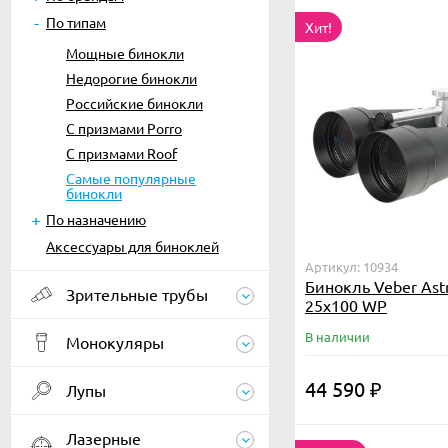
По типам
Хит!
Мощные бинокли
Недорогие бинокли
Российские бинокли
С призмами Porro
С призмами Roof
Самые популярные
бинокли
По назначению
Аксессуары для биноклей
Артикул: 10934
Бинокль Veber Ast
Зрительные трубы
25x100 WP
В наличии
Монокуляры
44 590
₽
Лупы
Лазерные