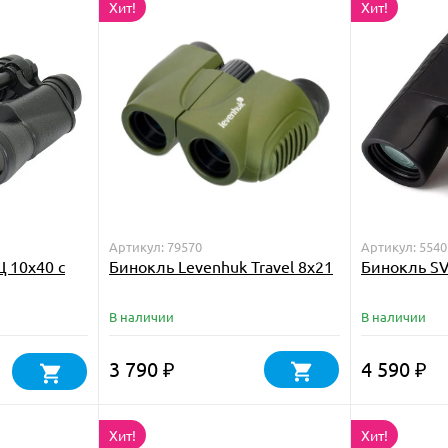
Хит!
Хит!
Артикул: 79570
Артикул: 5540
 10x40 с
Бинокль Levenhuk Travel 8x21
Бинокль SV
В наличии
В наличии
3 790
4 590
₽
₽
Хит!
Хит!