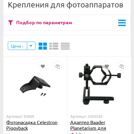
Крепления для фотоаппаратов
Подбор по параметрам
Цена
Артикул: 93609
Артикул: 2450330
Фотонасадка Celestron
Адаптер Baader
Piggyback
Planetarium для
крепления камеры
5,0