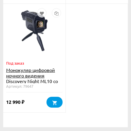
Под заказ
Монокуляр цифровой
ночного видения
Discovery Night ML10 со
штативом
Артикул: 79647
12 990
₽