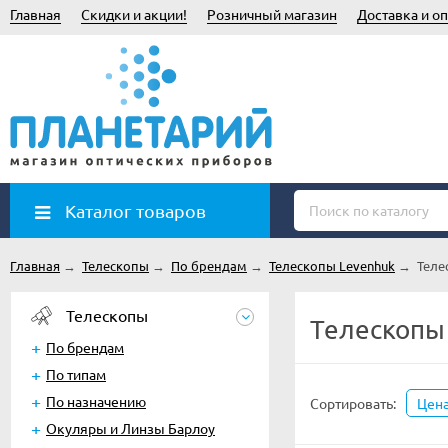
Главная
Скидки и акции!
Розничный магазин
Доставка и оп
Каталог товаров
Главная
→
Телескопы
→
По брендам
→
Телескопы Levenhuk
→
Теле
Телескопы
Телескопы 
По брендам
По типам
По назначению
Сортировать:
Цен
Окуляры и Линзы Барлоу