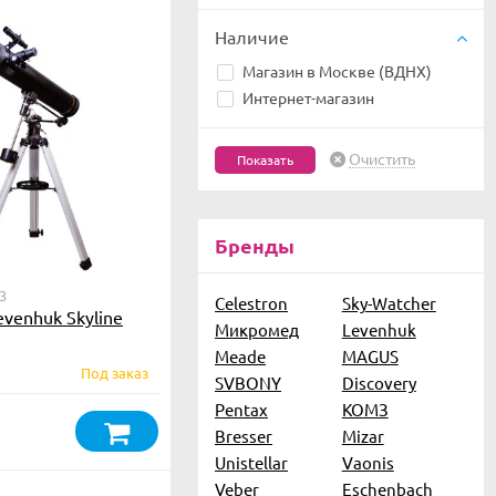
Наличие
Магазин в Москве (ВДНХ)
Интернет-магазин
Очистить
Бренды
3
Celestron
Sky-Watcher
evenhuk Skyline
Микромед
Levenhuk
Meade
MAGUS
Под заказ
SVBONY
Discovery
Pentax
КОМЗ
Bresser
Mizar
Unistellar
Vaonis
Veber
Eschenbach