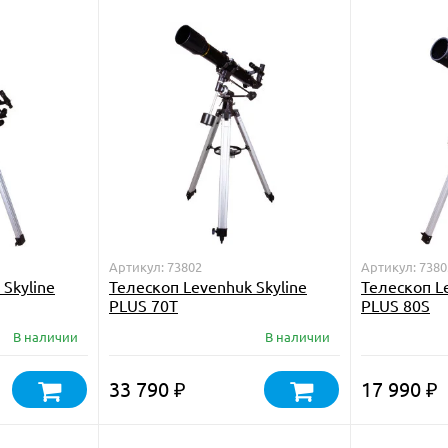
Артикул: 73802
Артикул: 7380
Skyline
Телескоп Levenhuk Skyline
Телескоп L
PLUS 70T
PLUS 80S
В наличии
В наличии
33 790
17 990
₽
₽