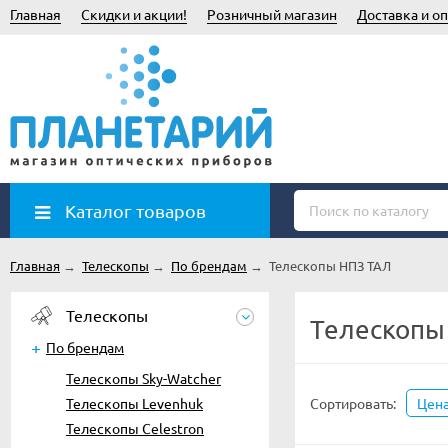
Главная
Скидки и акции!
Розничный магазин
Доставка и оп
Каталог товаров
Главная
→
Телескопы
→
По брендам
→
Телескопы НПЗ ТАЛ
Телескопы
Телескопы
По брендам
Телескопы Sky-Watcher
Телескопы Levenhuk
Сортировать:
Цен
Телескопы Celestron