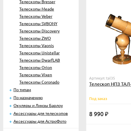
Телескопы Bresser
Телескопы Meade
Телескопы Veber
Телескопы SVBONY
Телескопы Discovery
Телескопы ZWO
Телескопы Vaonis
Телескопы Unistellar
Телескопы DwarfLAB
Телескопы Orion
Телескопы Vixen
Артикул: tal35
Телескопы Coronado
Телескоп НПЗ ТАЛ
По типам
По назначению
Под заказ
Окуляры и Линзы Барлоу
8 990
Аксессуары для телескопов
₽
Аксессуары для АстроФото