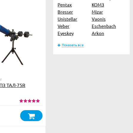
Pentax
КОМЗ
Bresser
Mizar
Unistellar
Vaonis
Veber
Eschenbach
Eyeskey
Arkon
Показать все
r
ПЗ ТАЛ-75R