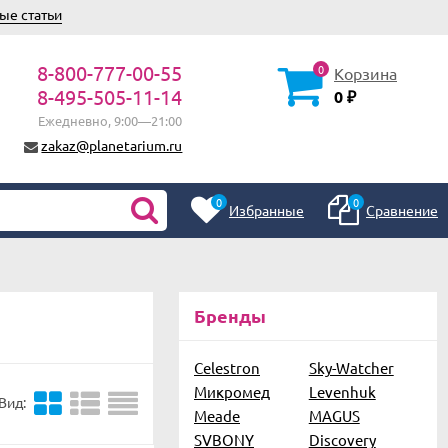
ые статьи
8-800-777-00-55
0
Корзина
8-495-505-11-14
0
₽
Ежедневно, 9:00—21:00
zakaz@planetarium.ru
0
0
Избранные
Сравнение
Бренды
Celestron
Sky-Watcher
Микромед
Levenhuk
Вид:
Meade
MAGUS
SVBONY
Discovery