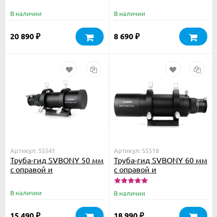
В наличии
В наличии
20 890
8 690
₽
₽
Артикул: 55541
Артикул: 55518
Труба-гид SVBONY 50 мм
Труба-гид SVBONY 60 мм
с оправой и
с оправой и
микрофокусером
микрофокусером
В наличии
В наличии
15 490
18 990
₽
₽