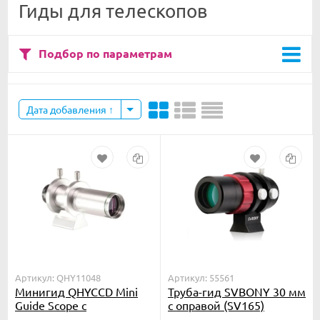
Гиды для телескопов
Подбор по параметрам
Дата добавления
Артикул: QHY11048
Артикул: 55561
Минигид QHYCCD Mini
Труба-гид SVBONY 30 мм
Guide Scope с
с оправой (SV165)
креплением