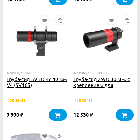
Артикул: 55689
Артикул: G-30120
Труба-гид SVBONY 40 мм
Труба-гид ZWO 30 мм, с
f/4 (SV165)
креплением для
установки
Под заказ
Под заказ
9 990
12 530
₽
₽