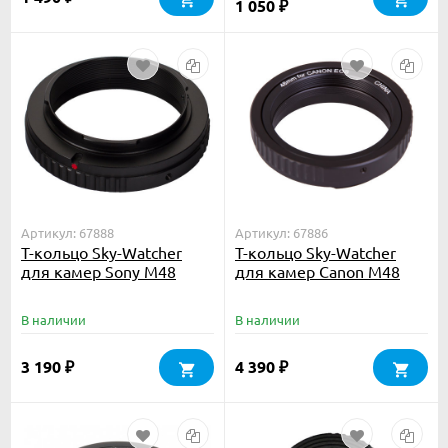
1 050
₽
Артикул: 67888
Артикул: 67886
Т-кольцо Sky-Watcher
Т-кольцо Sky-Watcher
для камер Sony M48
для камер Canon M48
В наличии
В наличии
3 190
4 390
₽
₽