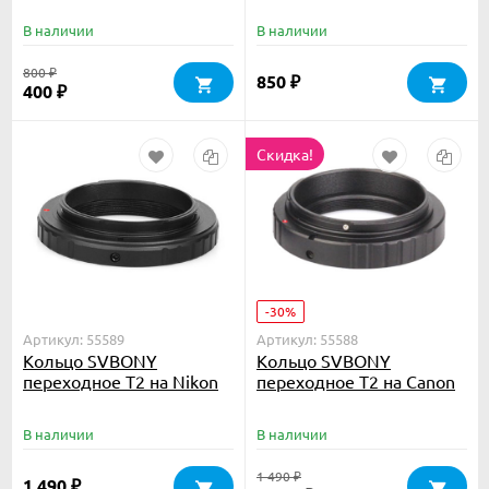
В наличии
В наличии
800
₽
850
₽
400
₽
Скидка!
-30%
Артикул: 55589
Артикул: 55588
Кольцо SVBONY
Кольцо SVBONY
переходное T2 на Nikon
переходное T2 на Canon
EOS
В наличии
В наличии
1 490
₽
1 490
₽