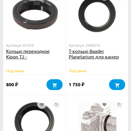
Артикул: K1010
Артикул: 2408319
Кольцо переходное
Т-кольцо Baader
Kipon T2 -
Planetarium для камер
CONTAX/YASHICA
Canon EOS
Под заказ
Под заказ
800
1 750
₽
₽