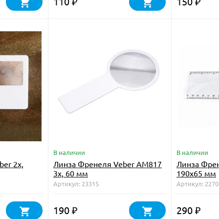
110
150
₽
₽
В наличии
В наличии
er 2x,
Линза Френеля Veber АМ817
Линза Френ
3x, 60 мм
190x65 мм
Артикул: 23315
Артикул: 2270
190
290
₽
₽