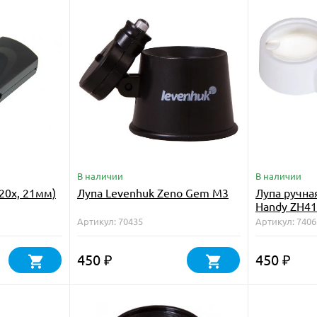
В наличии
В наличии
20х, 21мм)
Лупа Levenhuk Zeno Gem M3
Лупа ручна
Handy ZH41
Артикул: 70435
Артикул: 7406
450
450
₽
₽