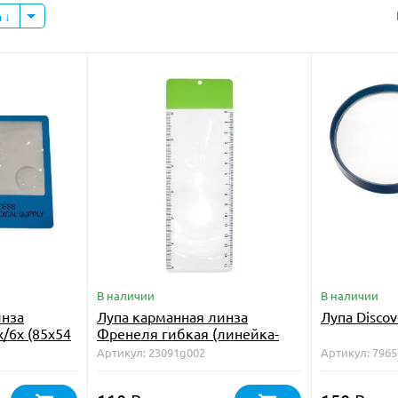
а
В наличии
В наличии
инза
Лупа карманная линза
Лупа Discov
/6х (85х54
Френеля гибкая (линейка-
икальная)
закладка 190х65 мм) для
Артикул: 23091g002
Артикул: 7965
чтения
чтения Kromatech