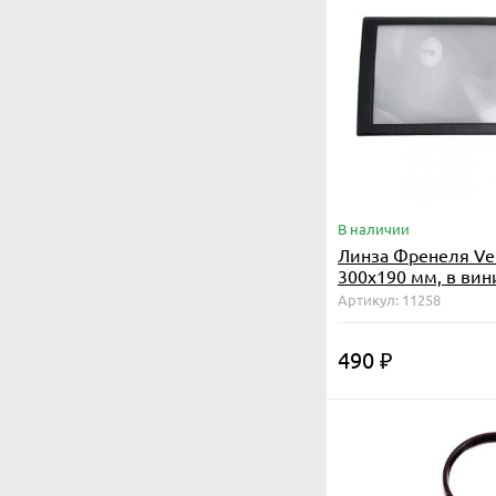
В наличии
Линза Френеля Veb
300x190 мм, в ви
рамке
Артикул: 11258
490
₽