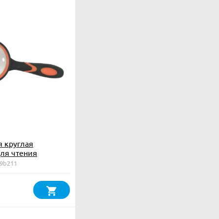
я круглая
ля чтения
 двуцветная ручка)
49b211