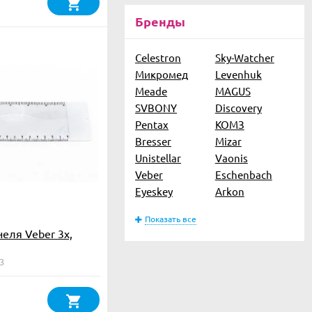
Бренды
Celestron
Sky-Watcher
Микромед
Levenhuk
Meade
MAGUS
SVBONY
Discovery
Pentax
КОМЗ
Bresser
Mizar
Unistellar
Vaonis
Veber
Eschenbach
Eyeskey
Arkon
Показать все
еля Veber 3x,
3