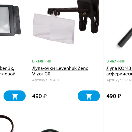
В наличии
В наличии
er 3x,
Лупа-очки Levenhuk Zeno
Лупа КОМЗ
ниловой
Vizor G0
асферическ
Артикул: 70431
Артикул: 5902
490
490
₽
₽