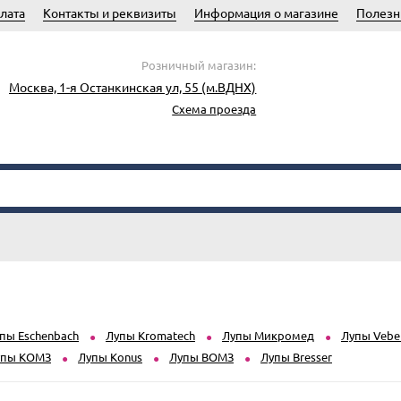
лата
Контакты и реквизиты
Информация о магазине
Полезн
Розничный магазин:
Москва, 1-я Останкинская ул, 55 (м.ВДНХ)
Схема проезда
пы Eschenbach
Лупы Kromatech
Лупы Микромед
Лупы Vebe
упы КОМЗ
Лупы Konus
Лупы ВОМЗ
Лупы Bresser