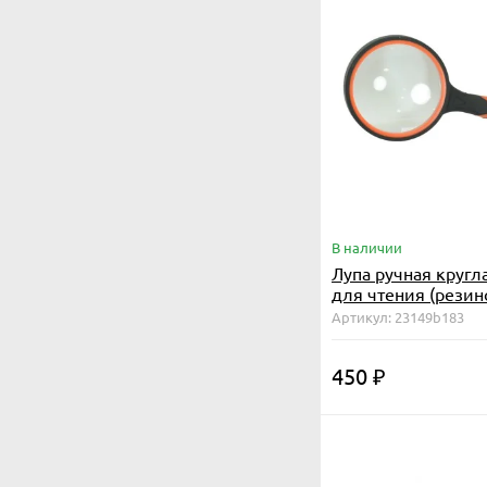
В наличии
Лупа ручная кругл
для чтения (резин
двуцветная ручка)
Артикул: 23149b183
450
₽