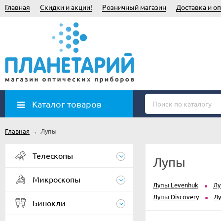
Главная
Скидки и акции!
Розничный магазин
Доставка и оп
Каталог товаров
Главная
→
Лупы
Телескопы
Лупы
Микроскопы
Лупы Levenhuk
Лу
Лупы Discovery
Л
Бинокли