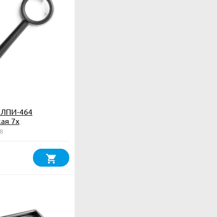
 ЛПИ-464
ая 7х
8