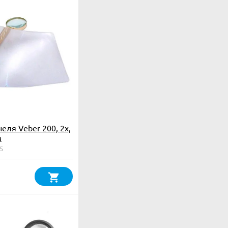
еля Veber 200, 2x,
м
5