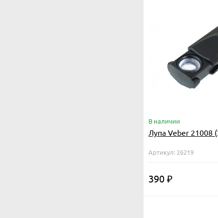
В наличии
Лупа Veber 21008 (
Артикул: 26219
390
₽