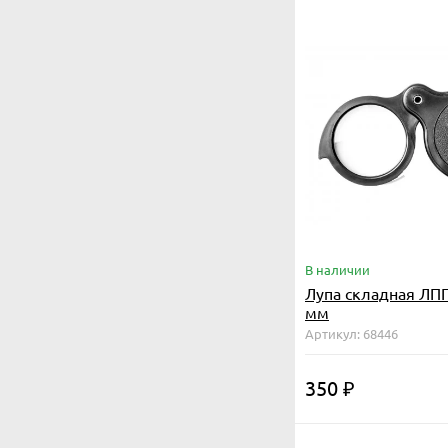
В наличии
Лупа складная ЛПП
мм
Артикул: 68446
350
₽