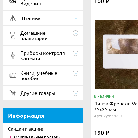
100
₽
Видения
Штативы
Домашние
планетарии
Приборы контроля
климата
Книги, учебные
пособия
Другие товары
В наличии
Линза Френеля Veb
75x25 мм
Информация
Артикул: 11251
Скидки и акции!
190
₽
Оригинальные подарки