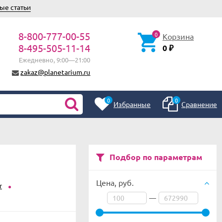
ые статьи
8-800-777-00-55
0
Корзина
8-495-505-11-14
0
₽
Ежедневно, 9:00—21:00
zakaz@planetarium.ru
0
0
Избранные
Сравнение
Подбор по параметрам
Цена,
руб.
r
—