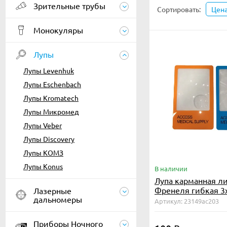
Зрительные трубы
Сортировать:
Цен
Монокуляры
Лупы
Лупы Levenhuk
Лупы Eschenbach
Лупы Kromatech
Лупы Микромед
Лупы Veber
Лупы Discovery
Лупы КОМЗ
Лупы Konus
В наличии
Лупа карманная л
Френеля гибкая 3х
Лазерные
дальномеры
мм кредитка верт
Артикул: 23149ac203
бифокальная для 
Приборы Ночного