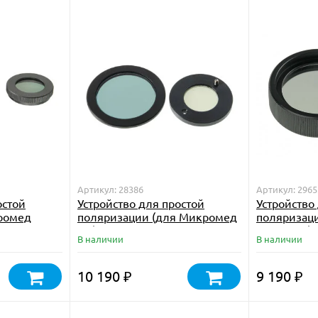
Артикул: 28386
Артикул: 2965
остой
Устройство для простой
Устройство
ромед
поляризации (для Микромед
поляризац
inf.)
ЛЮМ LED)
В наличии
В наличии
10 190
9 190
₽
₽