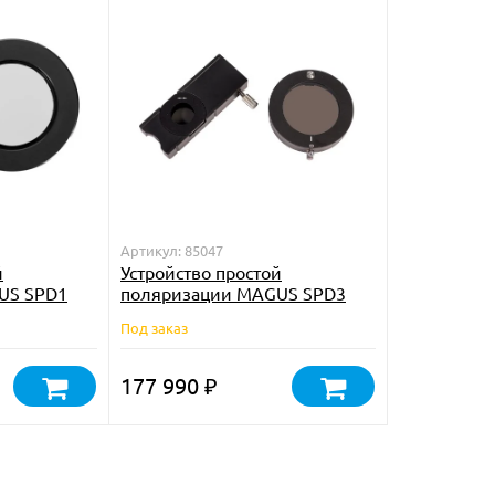
Артикул: 85047
й
Устройство простой
US SPD1
поляризации MAGUS SPD3
Под заказ
177 990
₽