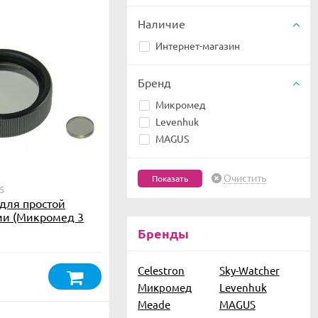
Наличие
Интернет-магазин
Бренд
Микромед
Levenhuk
MAGUS
Очистить
5
 для простой
ии (Микромед 3
Бренды
Celestron
Sky-Watcher
Микромед
Levenhuk
Meade
MAGUS