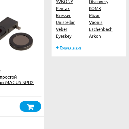
SVBONY
Discovery
Pentax
КОМЗ
Bresser
Mizar
Unistellar
Vaonis
Veber
Eschenbach
Eyeskey
Arkon
Показать все
1
 простой
ии MAGUS SPD2
₽