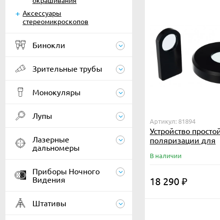
окрашивания
Аксессуары
стереомикроскопов
Бинокли
Зрительные трубы
Монокуляры
Лупы
Артикул: 81894
Устройство просто
Лазерные
поляризации для
дальномеры
микроскопов Leve
В наличии
30/35 (поляризато
анализатор)
Приборы Ночного
Видения
18 290
₽
Штативы