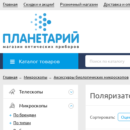
Главная
Скидки и акции!
Розничный магазин
Доставка и оп
Каталог товаров
Главная
→
Микроскопы
→
Аксессуары биологических микроскопов
Телескопы
Поляризат
Микроскопы
По брендам
Сортировать:
Оце
По типам