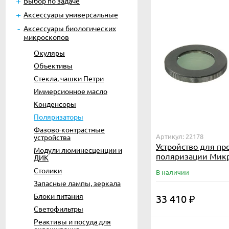
Выбор по задаче
Аксессуары универсальные
Аксессуары биологических
микроскопов
Окуляры
Объективы
Стекла, чашки Петри
Иммерсионное масло
Конденсоры
Поляризаторы
Фазово-контрастные
Артикул: 22178
устройства
Устройство для пр
Модули люминесценции и
поляризации Мик
ДИК
Столики
В наличии
Запасные лампы, зеркала
Блоки питания
33 410
₽
Светофильтры
Реактивы и посуда для