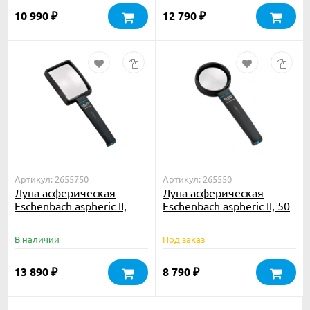
10 990
12 790
₽
₽
Артикул: 2655750
Артикул: 265550
Лупа асферическая
Лупа асферическая
Eschenbach aspheric II,
Eschenbach aspheric II, 50
75х50 мм, 3.5х
мм, 6.0х
В наличии
Под заказ
13 890
8 790
₽
₽