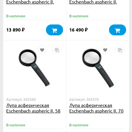
Eschenbach aspheric II,
Eschenbach aspheric II,
100х50 мм, 3.0х
100х75 мм, 2.8х
В наличии
В наличии
13 890
16 490
₽
₽
Артикул: 265560
Артикул: 265570
Лупа асферическая
Лупа асферическая
Eschenbach aspheric II, 58
Eschenbach aspheric II, 70
мм, 5.0х
мм, 4.0х
В наличии
В наличии