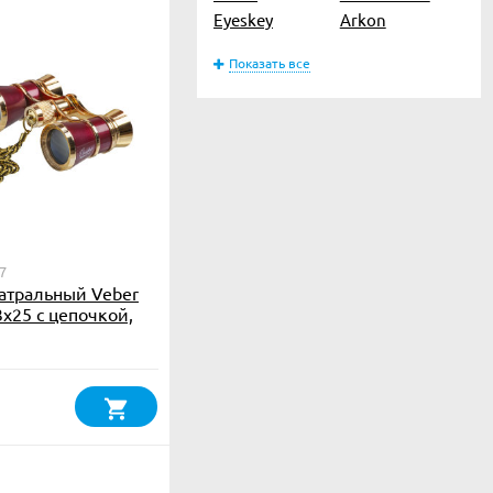
Eyeskey
Arkon
Показать все
7
атральный Veber
3x25 с цепочкой,
олотой