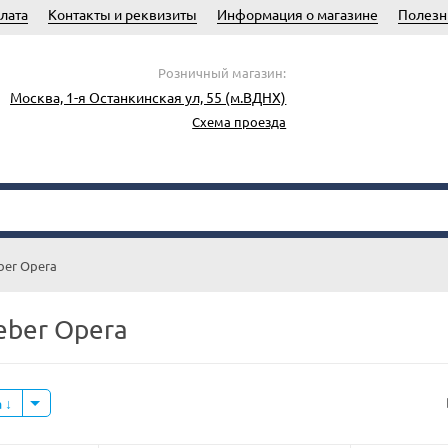
лата
Контакты и реквизиты
Информация о магазине
Полезн
Розничный магазин:
Москва, 1-я Останкинская ул, 55 (м.ВДНХ)
Схема проезда
ber Opera
eber Opera
а