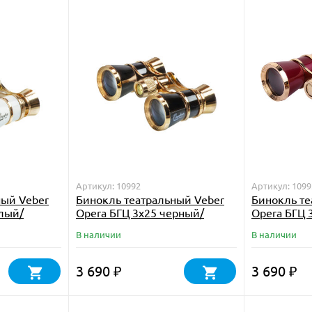
Артикул: 10992
Артикул: 1099
ный Veber
Бинокль театральный Veber
Бинокль те
елый/
Opera БГЦ 3x25 черный/
Opera БГЦ 
золотой
золотой
В наличии
В наличии
3 690
3 690
₽
₽