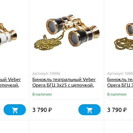
Артикул: 10996
Артикул: 1099
ный Veber
Бинокль театральный Veber
Бинокль те
цепочкой,
Opera БГЦ 3x25 с цепочкой,
Opera БГЦ 
черный/золотой
красный/з
В наличии
В наличии
3 790
3 790
₽
₽