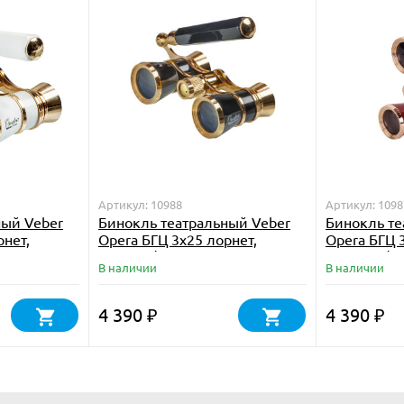
Артикул: 10988
Артикул: 1098
ный Veber
Бинокль театральный Veber
Бинокль те
рнет,
Opera БГЦ 3x25 лорнет,
Opera БГЦ 
черный/золотой
красный/з
В наличии
В наличии
4 390
4 390
₽
₽