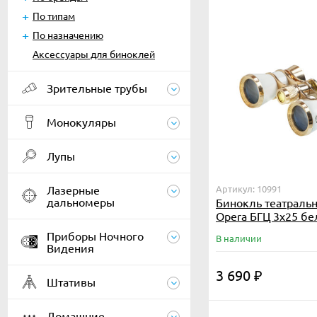
По типам
По назначению
Аксессуары для биноклей
Зрительные трубы
Монокуляры
Лупы
Лазерные
Артикул: 10991
дальномеры
Бинокль театраль
Opera БГЦ 3x25 б
золотой
Приборы Ночного
В наличии
Видения
3 690
₽
Штативы
Домашние