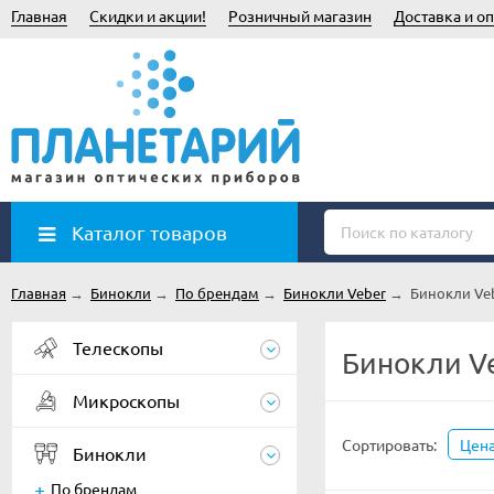
Главная
Скидки и акции!
Розничный магазин
Доставка и оп
Каталог товаров
Главная
→
Бинокли
→
По брендам
→
Бинокли Veber
→
Бинокли Ve
Телескопы
Бинокли V
Микроскопы
Сортировать:
Цен
Бинокли
По брендам