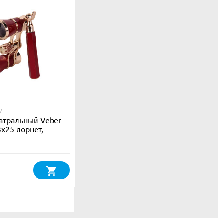
7
атральный Veber
3x25 лорнет,
олотой