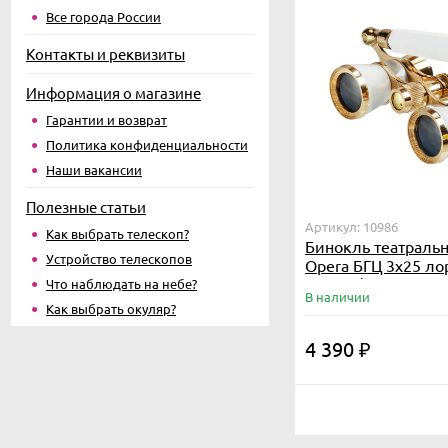
Все города России
Контакты и реквизиты
Информация о магазине
Гарантии и возврат
Политика конфиденциальности
Наши вакансии
Полезные статьи
Артикул: 10986
Как выбрать телескоп?
Бинокль театраль
Устройство телескопов
Opera БГЦ 3x25 ло
белый/золотой
Что наблюдать на небе?
В наличии
Как выбрать окуляр?
4 390
₽