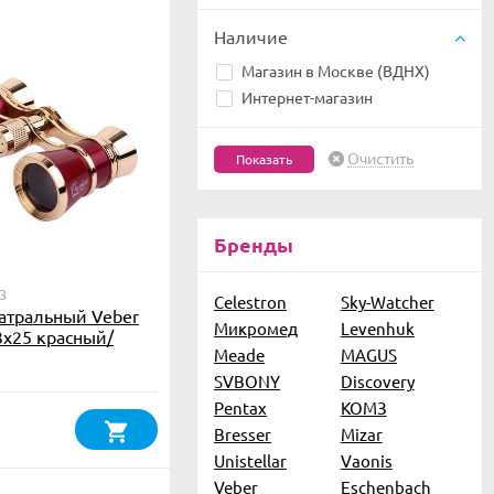
Наличие
Магазин в Москве (ВДНХ)
Интернет-магазин
Очистить
Бренды
3
Celestron
Sky-Watcher
атральный Veber
Микромед
Levenhuk
3x25 красный/
Meade
MAGUS
SVBONY
Discovery
Pentax
КОМЗ
Bresser
Mizar
Unistellar
Vaonis
Veber
Eschenbach