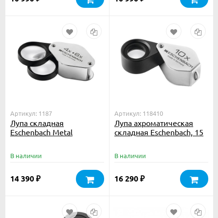
Артикул: 1187
Артикул: 118410
Лупа складная
Лупа ахроматическая
Eschenbach Metal
складная Eschenbach, 15
precision folding
мм, 10.0х
magnifiers, 27 мм, 4.0х;
В наличии
В наличии
6.0х; 10.0х
14 390
16 290
₽
₽