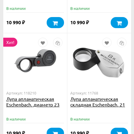
В наличии
В наличии
10 990
10 990
₽
₽
Хит!
Артикул: 118210
Артикул: 11768
Лупа апланатическая
Лупа апланатическая
Eschenbach, диаметр 23
складная Eschenbach, 21
мм, 10.0х
мм, 8.0х
В наличии
В наличии
10 990
10 990
₽
₽