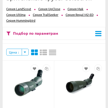
Серия LandScout
Серия UpClose
Серия Mak
Серия Ultima
Серия TrailSeeker
Серия Regal M2-ED
Серия Hummingbird
Подбор по параметрам
Цена