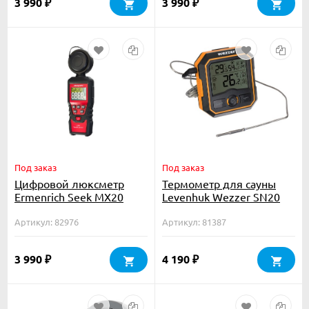
3 990
3 990
₽
₽
Под заказ
Под заказ
Цифровой люксметр
Термометр для сауны
Ermenrich Seek MX20
Levenhuk Wezzer SN20
Артикул: 82976
Артикул: 81387
3 990
4 190
₽
₽