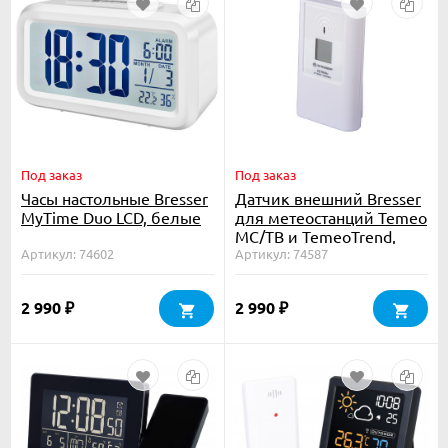
Под заказ
Под заказ
Часы настольные Bresser
Датчик внешний Bresser
MyTime Duo LCD, белые
для метеостанций Temeo
MC/TB и TemeoTrend,
Артикул: 74602
трехканальный
Артикул: 74587
2 990
2 990
₽
₽