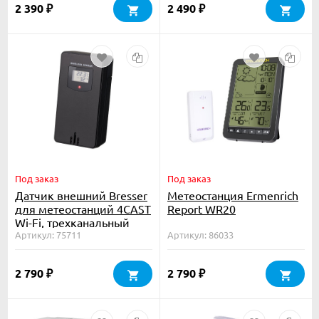
2 390
2 490
₽
₽
Под заказ
Под заказ
Датчик внешний Bresser
Метеостанция Ermenrich
для метеостанций 4CAST
Report WR20
Wi-Fi, трехканальный
Артикул: 75711
Артикул: 86033
2 790
2 790
₽
₽