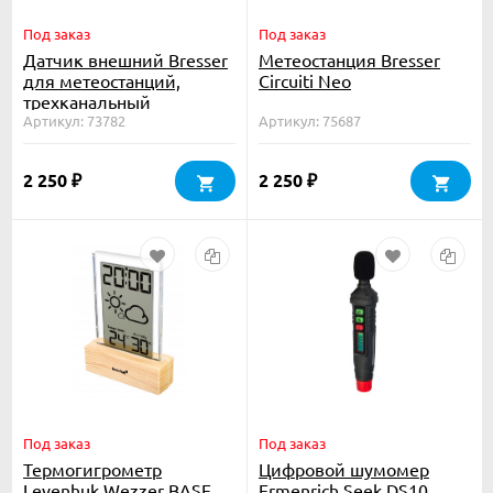
Под заказ
Под заказ
Датчик внешний Bresser
Метеостанция Bresser
для метеостанций,
Circuiti Neo
трехканальный
Артикул: 73782
Артикул: 75687
2 250
2 250
₽
₽
Под заказ
Под заказ
Термогигрометр
Цифровой шумомер
Levenhuk Wezzer BASE
Ermenrich Seek DS10