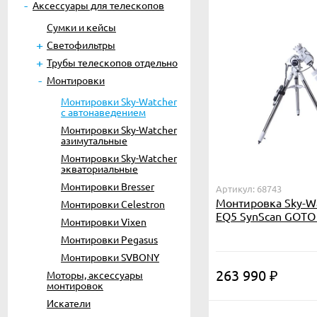
Аксессуары для телескопов
Сумки и кейсы
Светофильтры
Трубы телескопов отдельно
Монтировки
Монтировки Sky-Watcher
с автонаведением
Монтировки Sky-Watcher
азимутальные
Монтировки Sky-Watcher
экваториальные
Монтировки Bresser
Артикул: 68743
Монтировка Sky-Wa
Монтировки Celestron
EQ5 SynScan GOTO
Монтировки Vixen
стальной треного
Монтировки Pegasus
Монтировки SVBONY
263 990
Моторы, аксессуары
₽
монтировок
Искатели