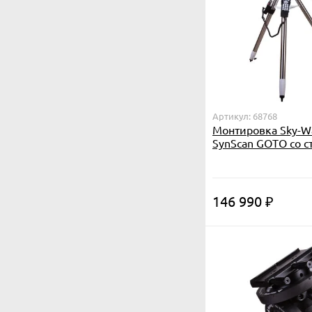
Артикул: 68768
Монтировка Sky-W
SynScan GOTO со с
треногой
146 990
₽