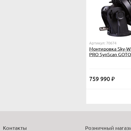
Артикул: 70674
Монтировка Sky-W
PRO SynScan GOTO
треноги и противо
759 990
₽
Контакты
Розничный магаз