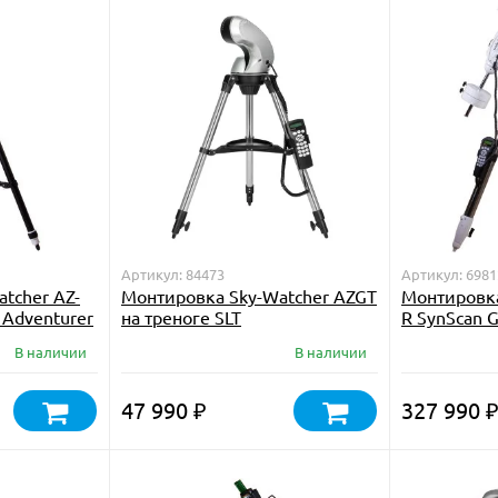
Артикул: 84473
Артикул: 6981
tcher AZ-
Монтировка Sky-Watcher AZGT
Монтировка
r Adventurer
на треноге SLT
R SynScan 
треногой
В наличии
В наличии
47 990
327 990
₽