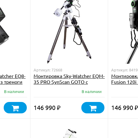
Артикул: 72668
Артикул: 8419
tcher EQ8-
Монтировка Sky-Watcher EQM-
Монтировка
з треноги
35 PRO SynScan GOTO с
Fusion 120i
треногой NEQ5
В наличии
В наличии
146 990
146 990
₽