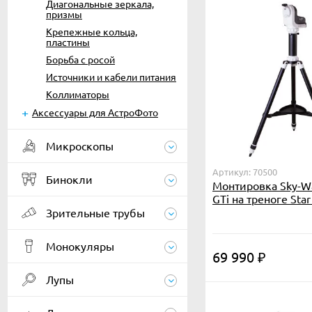
Диагональные зеркала,
призмы
Крепежные кольца,
пластины
Борьба с росой
Источники и кабели питания
Коллиматоры
Аксессуары для АстроФото
Микроскопы
Артикул: 70500
Бинокли
Монтировка Sky-Wa
GTi на треноге Sta
Зрительные трубы
Монокуляры
69 990
₽
Лупы