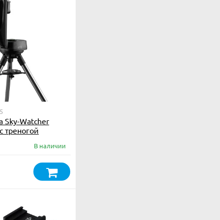
5
 Sky-Watcher
 с треногой
В наличии
₽