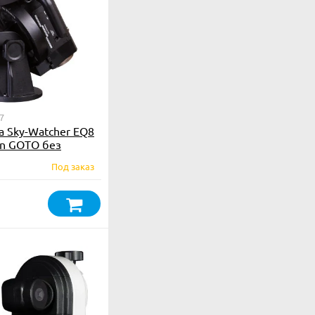
7
 Sky-Watcher EQ8
n GOTO без
Под заказ
₽