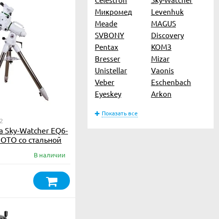
Микромед
Levenhuk
Meade
MAGUS
SVBONY
Discovery
Pentax
КОМЗ
Bresser
Mizar
Unistellar
Vaonis
Veber
Eschenbach
Eyeskey
Arkon
Показать все
2
 Sky-Watcher EQ6-
GOTO со стальной
В наличии
₽