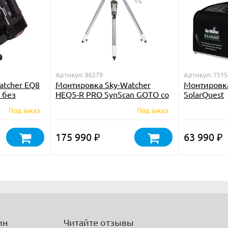
Артикул: 86279
Артикул: 7515
atcher EQ8
Монтировка Sky-Watcher
Монтировка
 без
HEQ5-R PRO SynScan GOTO со
SolarQuest
весов
стальной треногой
Под заказ
Под заказ
175 990
63 990
₽
₽
ин
Читайте отзывы