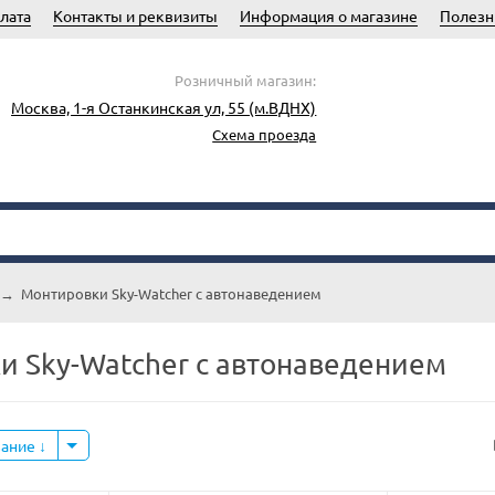
лата
Контакты и реквизиты
Информация о магазине
Полезн
Розничный магазин:
Москва, 1-я Останкинская ул, 55 (м.ВДНХ)
Схема проезда
→
Монтировки Sky-Watcher с автонаведением
и Sky-Watcher с автонаведением
вание