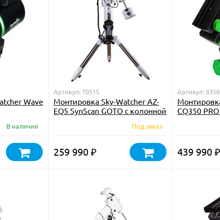
Артикул: 70515
Артикул: 8358
atcher Wave
Монтировка Sky-Watcher AZ-
Монтировка
EQ5 SynScan GOTO с колонной
CQ350 PRO
Pier Tripod
В наличии
Под заказ
259 990
439 990
₽