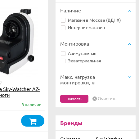
Наличие
Магазин в Москве (ВДНХ)
Интернет-магазин
Монтировка
Азимутальная
Экваториальная
Макс. нагрузка
монтировки, кг
7
 Sky-Watcher AZ-
еноги
Очистить
В наличии
Бренды
Celestron
Sky-Watcher