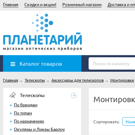
Главная
Скидки и акции!
Розничный магазин
Доставка и оп
Каталог товаров
Главная
→
Телескопы
→
Аксессуары для телескопов
→
Монтировки
Телескопы
Монтировк
По брендам
По типам
По назначению
Сортировать:
Наз
Окуляры и Линзы Барлоу