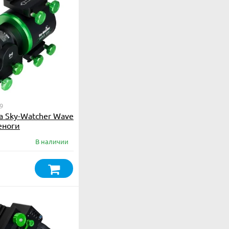
9
 Sky-Watcher Wave
еноги
В наличии
₽