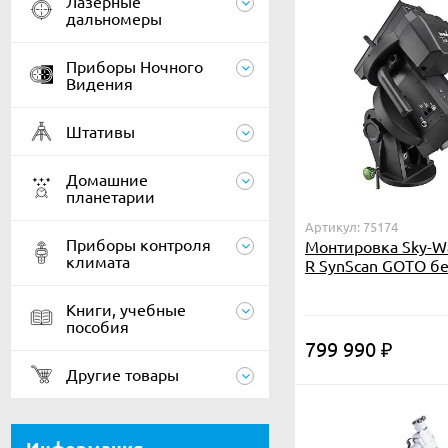
Лазерные
дальномеры
Приборы Ночного
Видения
Штативы
Домашние
планетарии
Артикул: 75174
Приборы контроля
Монтировка Sky-Wa
климата
R SynScan GOTO бе
Книги, учебные
пособия
799 990
₽
Другие товары
Информация