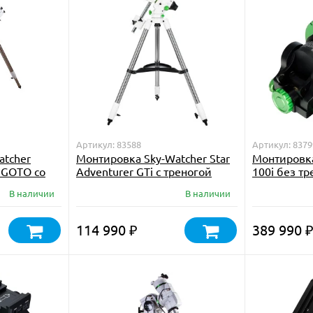
Артикул: 83588
Артикул: 8379
atcher
Монтировка Sky-Watcher Star
Монтировка
 GOTO со
Adventurer GTi с треногой
100i без тр
В наличии
В наличии
ия)
114 990
389 990
₽