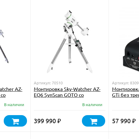
Артикул: 70510
Артикул: 8309
tcher AZ-
Монтировка Sky-Watcher AZ-
Монтировка
 со
EQ6 SynScan GOTO со
GTi без тр
й NEQ5
стальной треногой
В наличии
В наличии
399 990
57 990
₽
₽