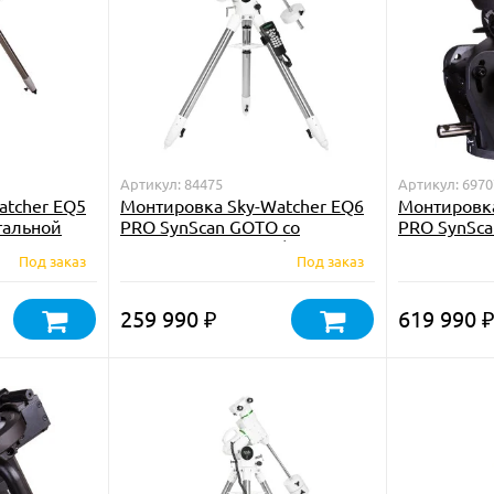
Артикул: 84475
Артикул: 6970
atcher EQ5
Монтировка Sky-Watcher EQ6
Монтировка
тальной
PRO SynScan GOTO со
PRO SynSca
стальной треногой (без
треноги
Под заказ
Под заказ
«ласточкина хвоста»)
259 990
619 990
₽