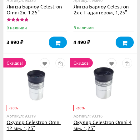
Артикул: 93326
Артикул: 93640
Линза Барлоу Celestron
Линза Барлоу Celestron
Omni 2х, 1.25"
2х с Т-адаптером, 1,25"
В наличии
В наличии
3 990
4 490
₽
₽
Скидка!
Скидка!
-20%
-20%
Артикул: 93319
Артикул: 93316
Окуляр Celestron Omni
Окуляр Celestron Omni 4
12 мм, 1,25"
мм, 1,25"