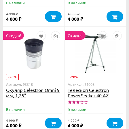
В наличии
В наличии
4 990
4 990
₽
₽
4 000
4 000
₽
₽
Скидка!
Скидка!
-20%
-20%
Артикул: 93318
Артикул: 21008
Окуляр Celestron Omni 9
Телескоп Celestron
мм, 1,25"
PowerSeeker 40 AZ
В наличии
В наличии
4 990
4 990
₽
₽
4 000
4 000
₽
₽