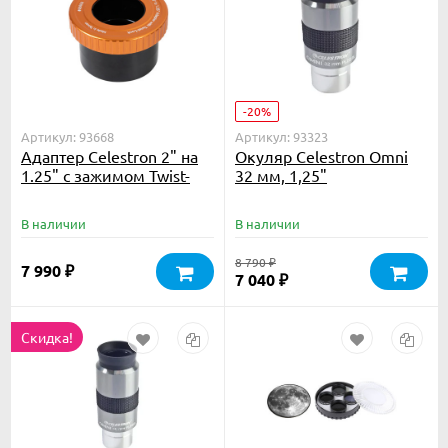
-20%
Артикул: 93668
Артикул: 93323
Адаптер Celestron 2" на
Окуляр Celestron Omni
1.25" с зажимом Twist-
32 мм, 1,25"
Lock
В наличии
В наличии
8 790
₽
7 990
₽
7 040
₽
Скидка!