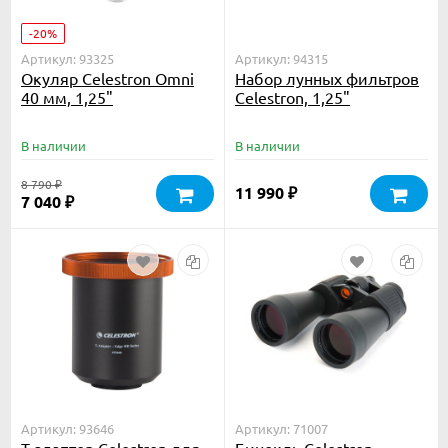
-20%
Артикул: 93325
Артикул: 94315
Окуляр Celestron Omni
Набор лунных фильтров
40 мм, 1,25"
Celestron, 1,25"
В наличии
В наличии
8 790
₽
11 990
₽
7 040
₽
Артикул: 93646
Артикул: 71007
Т-адаптер Celestron для
Бинокль Celestron