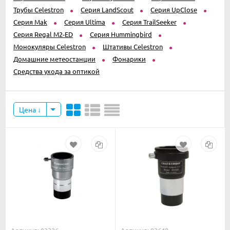
Трубы Celestron
Серия LandScout
Серия UpClose
Серия Mak
Серия Ultima
Серия TrailSeeker
Серия Regal M2-ED
Серия Hummingbird
Монокуляры Celestron
Штативы Celestron
Домашние метеостанции
Фонарики
Средства ухода за оптикой
Цена