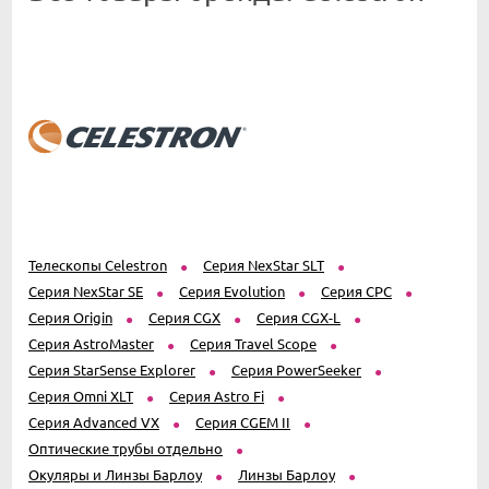
Телескопы Celestron
Серия NexStar SLT
Серия NexStar SE
Серия Evolution
Серия CPC
Серия Origin
Серия CGX
Серия CGX-L
Серия AstroMaster
Серия Travel Scope
Серия StarSense Explorer
Серия PowerSeeker
Серия Omni XLT
Серия Astro Fi
Серия Advanced VX
Серия CGEM II
Оптические трубы отдельно
Окуляры и Линзы Барлоу
Линзы Барлоу