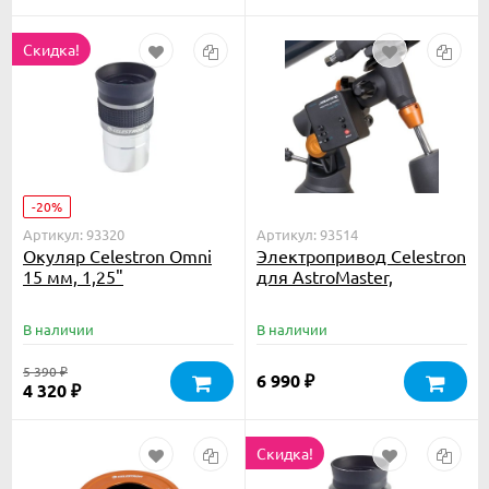
Скидка!
-20%
Артикул: 93320
Артикул: 93514
Окуляр Celestron Omni
Электропривод Celestron
15 мм, 1,25"
для AstroMaster,
PowerSeeker
В наличии
В наличии
5 390
₽
6 990
₽
4 320
₽
Скидка!