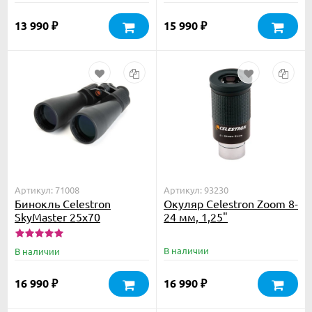
13 990
15 990
₽
₽
Артикул: 71008
Артикул: 93230
Бинокль Celestron
Окуляр Celestron Zoom 8-
SkyMaster 25x70
24 мм, 1,25"
В наличии
В наличии
16 990
16 990
₽
₽