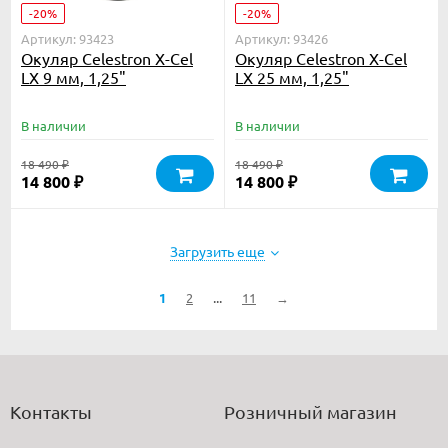
-20%
-20%
Артикул: 93423
Артикул: 93426
Окуляр Celestron X-Cel
Окуляр Celestron X-Cel
LX 9 мм, 1,25"
LX 25 мм, 1,25"
В наличии
В наличии
18 490
18 490
₽
₽
14 800
14 800
₽
₽
Загрузить еще
...
1
2
11
→
Контакты
Розничный магазин