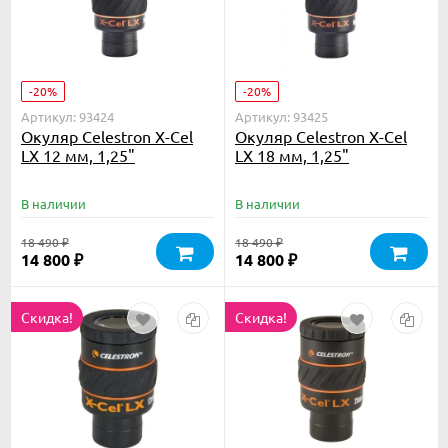
-20%
-20%
Артикул: 93424
Артикул: 93425
Окуляр Celestron X-Cel
Окуляр Celestron X-Cel
LX 12 мм, 1,25"
LX 18 мм, 1,25"
В наличии
В наличии
18 490
18 490
₽
₽
14 800
14 800
₽
₽
Скидка!
Скидка!