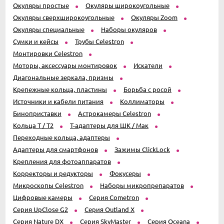
Окуляры простые
Окуляры широкоугольные
Окуляры сверхширокоугольные
Окуляры Zoom
Окуляры специальные
Наборы окуляров
Сумки и кейсы
Трубы Celestron
Монтировки Celestron
Моторы, аксессуары монтировок
Искатели
Диагональные зеркала, призмы
Крепежные кольца, пластины
Борьба с росой
Источники и кабели питания
Коллиматоры
Биноприставки
Астрокамеры Celestron
Кольца T / T2
T-адаптеры для ШК / Мак
Переходные кольца, адаптеры
Адаптеры для смартфонов
Зажимы ClickLock
Крепления для фотоаппаратов
Корректоры и редукторы
Фокусеры
Микроскопы Celestron
Наборы микропрепаратов
Цифровые камеры
Серия Cometron
Серия UpClose G2
Серия Outland X
Серия Nature DX
Серия SkyMaster
Серия Oceana