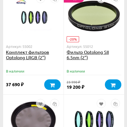
-20%
Артикул: 55002
Артикул: 55012
Комплект фильтров
Фильтр Optolong SII
Optolong LRGB (2”)
6.5nm (2”)
В наличии
В наличии
23 990
₽
37 690
₽
19 200
₽