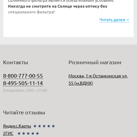
солнечного фильтра является обязательным условием.
Никогда не смотрите на Солнце через оптику без
специального фильтра!
Читать далее
В магазине
Планетарий
вы можете приобрести различные
астрономические фильтры для наблюдений в окуляр или
фотографирования.
Контакты
Розничный магазин
8-800-777-00-55
Москва, 1-я Останкинская ул,
8-495-505-11-14
55 (м.ВДНХ)
Ежедневно, 9:00—21:00
Читайте отзывы
Яндекс.Карты
★★★★★
2ГИС
★★★★★