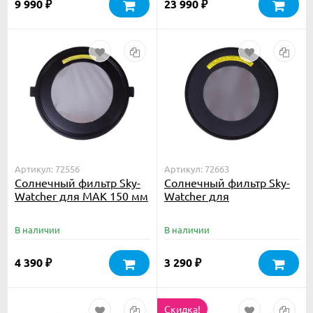
9 990
23 990
₽
₽
Артикул: 72556
Артикул: 72663
Солнечный фильтр Sky-
Солнечный фильтр Sky-
Watcher для MAK 150 мм
Watcher для
рефракторов 102 мм
В наличии
В наличии
4 390
3 290
₽
₽
Скидка!