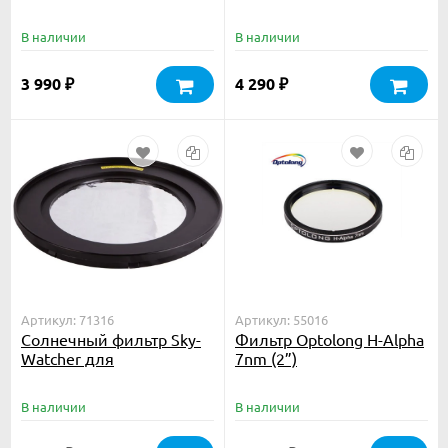
рефракторов 90 мм
В наличии
В наличии
3 990
4 290
₽
₽
Артикул: 71316
Артикул: 55016
Солнечный фильтр Sky-
Фильтр Optolong H-Alpha
Watcher для
7nm (2”)
рефлекторов 250 мм
В наличии
В наличии