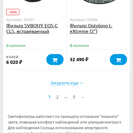
-30%
Артикул: 55581
Артикул: 55046
Фильтр SVBONY EOS-C
Фильтр Optolong L-
CLS, встраиваемый
eXtreme (2”)
В наличии
В наличии
8 590
₽
32 490
₽
6 020
₽
Загрузить еще
...
1
2
9
→
Светофильтры работают по принципу отсекания "лишнего"
света, повышая комфорт наблюдений или улучшая контраст.
Для наблюдения Солнца использование апертурного