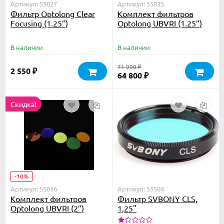
Артикул: 55027
Артикул: 55035
Фильтр Optolong Clear
Комплект фильтров
Focusing (1.25”)
Optolong UBVRI (1.25”)
В наличии
В наличии
71 990
₽
2 550
₽
64 800
₽
Скидка!
-10%
Артикул: 55036
Артикул: 55504
Комплект фильтров
Фильтр SVBONY CLS,
Optolong UBVRI (2”)
1,25"