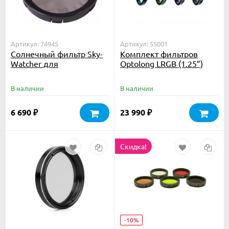
Артикул: 74945
Артикул: 55001
Солнечный фильтр Sky-
Комплект фильтров
Watcher для
Optolong LRGB (1.25”)
рефлекторов 150 мм
В наличии
В наличии
6 690
23 990
₽
₽
Скидка!
-10%