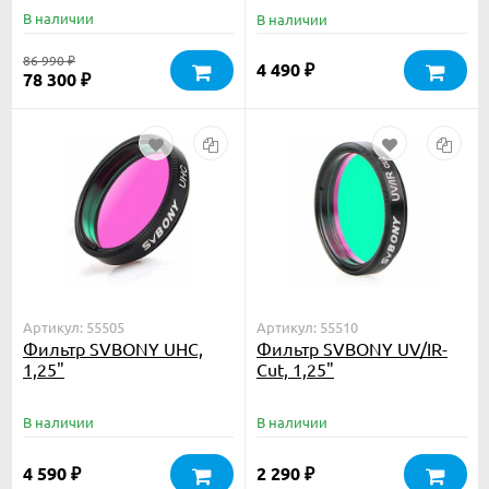
В наличии
В наличии
86 990
₽
4 490
₽
78 300
₽
Артикул: 55505
Артикул: 55510
Фильтр SVBONY UHC,
Фильтр SVBONY UV/IR-
1,25"
Cut, 1,25"
В наличии
В наличии
4 590
2 290
₽
₽