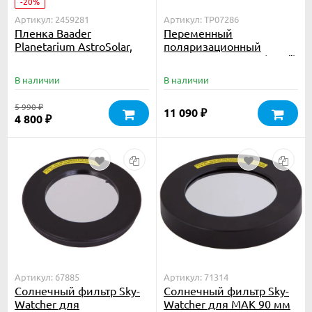
-20%
Артикул: 2459281
Артикул: TP07286
Пленка Baader
Переменный
Planetarium AstroSolar,
поляризационный
20х30 см
фильтр Meade 905 (1.25")
В наличии
В наличии
5 990
₽
11 090
₽
4 800
₽
Артикул: 67885
Артикул: 71314
Солнечный фильтр Sky-
Солнечный фильтр Sky-
Watcher для
Watcher для MAK 90 мм